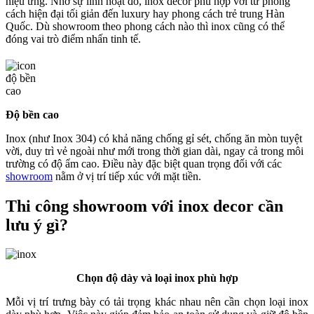
hiệu ứng. Nhờ sự linh hoạt đó, inox decor phù hợp với từ phong
cách hiện đại tối giản đến luxury hay phong cách trẻ trung Hàn
Quốc. Dù showroom theo phong cách nào thì inox cũng có thể
đóng vai trò điểm nhấn tinh tế.
Độ bền cao
Inox (như Inox 304) có khả năng chống gỉ sét, chống ăn mòn tuyệt
vời, duy trì vẻ ngoài như mới trong thời gian dài, ngay cả trong môi
trường có độ ẩm cao. Điều này đặc biệt quan trọng đối với các
showroom
nằm ở vị trí tiếp xúc với mặt tiền.
Thi công showroom với inox decor cần
lưu ý gì?
Chọn độ dày và loại inox phù hợp
Mỗi vị trí trưng bày có tải trọng khác nhau nên cần chọn loại inox