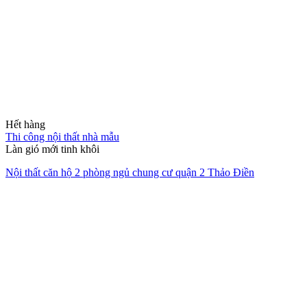
Giải pháp không gian sống trọn
gói
Chúng tôi đồng hành cùng bạn từ ý tưởng sơ khai đến khi chìa khóa
trao tay, mang lại sự tiện nghi và thẩm mỹ bền vững.
XEM HỒ SƠ NĂNG LỰC
Thiết kế Nội thất
Sáng tạo không gian độc bản, tối ưu công năng và phản ánh đúng
cá tính riêng của chủ nhân.
Thi công Trọn gói