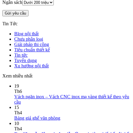
Thiết kế thi công nội thất
98A Bạch Đằng, Tân Sơn Hoà, TP.HCM
www.zenhomes.vn
info@zenhomes.vn
02866.845.888 - 079.211.0101