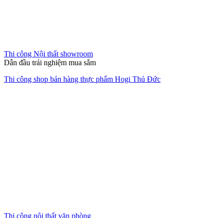
Thi công Nội thất showroom
Tôn lên giá trị sản phẩm
Thiết kế showroom Magic – Bình Chánh
Xem thêm các dự án nổi bật
Mỗi công trình là một bài toán riêng biệt được Zenhomes giải mã
bằng sự tận tâm và quy trình thực thi minh bạch.