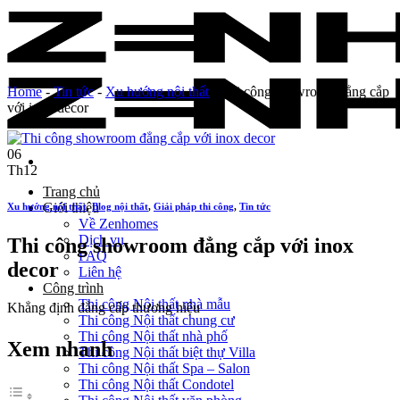
Skip
to
content
Home
-
Tin tức
-
Xu hướng nội thất
-
Thi công showroom đẳng cắp
với inox decor
06
Th12
Trang chủ
Giới thiệu
Xu hướng nội thất
,
Blog nội thất
,
Giải pháp thi công
,
Tin tức
Về Zenhomes
Dịch vụ
Thi công showroom đẳng cắp với inox
FAQ
decor
Liên hệ
Công trình
Thi công Nội thất nhà mẫu
Khẳng định đẳng cấp thương hiệu
Thi công Nội thất chung cư
Thi công Nội thất nhà phố
Xem nhanh
Thi công Nội thất biệt thự Villa
Thi công Nội thất Spa – Salon
Thi công Nội thất Condotel