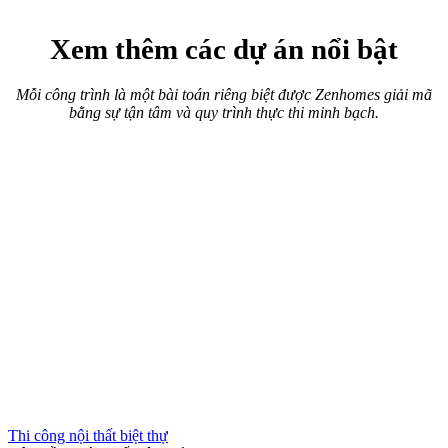
Thi công nội thất chung cư
Hành Trình "Hồi Sinh" Đẳng Cấp
Cải tạo chung cư cũ Nhiêu Tứ – Phú Nhuận