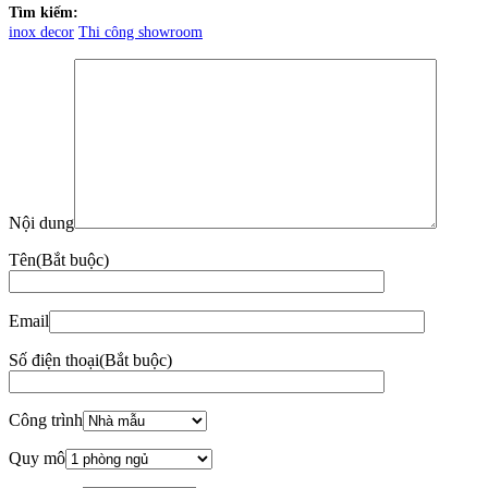
Xem nhiều nhất
19
Th6
Vách ngăn inox – Vách CNC inox mạ vàng thiết kế theo yêu
cầu
15
Th4
Bảng giá ghế văn phòng
10
Th4
Top 25+ mẫu đôn sofa đẹp dẫn đầu xu hướng thiết kế nội thất
2026
07
Th4
6 sai lầm thường gặp khi đóng tủ bếp theo yêu cầu và cách
tránh
06
Th3
Top 6 dự án cải tạo văn phòng nổi bật của Zenhomes