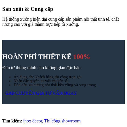
Email
Số điện thoại
(Bắt buộc)
Công trình
Quy mô
Ngân sách
Tin Tức
Blog nội thất
Chưa phân loại
Giải pháp thi công
Tiêu chuẩn thiết kế
Tin tức
Tuyển dụng
Xu hướng nội thất