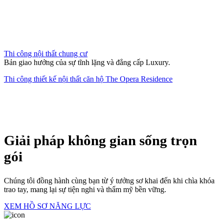
Quy trình chuyên nghiệp, đảm bảo thực tế thi công giống bản vẽ 3D
đến 95% và đúng tiến độ cam kết.