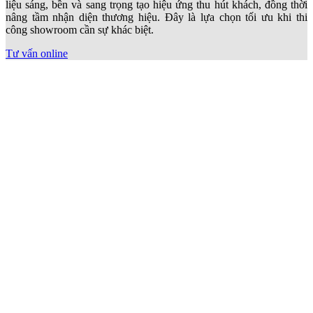
liệu sáng, bền và sang trọng tạo hiệu ứng thu hút khách, đồng thời
nâng tầm nhận diện thương hiệu. Đây là lựa chọn tối ưu khi thi
công showroom cần sự khác biệt.
Tư vấn online
Thi công showroom với logo inox
Logo inox mang lại vẻ sang trọng và sắc nét, giúp thương hiệu nổi
bật ngay khi khách bước vào. Khi
thi công showroom
, logo inox là
điểm nhấn mạnh về nhận diện, bền đẹp, dễ vệ sinh và phù hợp mọi