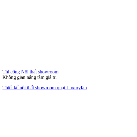
Thiết kế shop quần áo Lai Boutique
Thi công Nội thất showroom
Dẫn đầu trải nghiệm mua sắm
Thi công shop bán hàng thực phẩm Hogi Thủ Đức