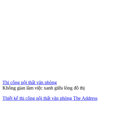
Nội thất căn hộ 2 phòng ngủ chung cư quận 2 Thảo Điền
Thi công nội thất chung cư
Bản giao hưởng của sự tĩnh lặng và đẳng cấp Luxury.
Thi công thiết kế nội thất căn hộ The Opera Residence