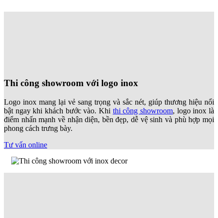
Tư vấn online
Zenhomes – Tư vấn thiết kế thi công
showroom
Zenhomes
là đối tác chuyên môn cao, cung cấp dịch vụ tư vấn thiết
kế thi công showroom trọn gói. Cam kết kiến tạo không gian bán lẻ
độc đáo và tối ưu hóa hiệu quả kinh doanh. Chúng tôi hiểu rằng
showroom là linh hồn của thương hiệu. Vì vậy, quy trình luôn tập
trung vào tư vấn chiến lược để định hình
phong cách
và tối ưu hóa
trải nghiệm khách hàng. Quá trình thi công chỉ sử dụng vật liệu cao
cấp như inox để đảm bảo chất lượng, thẩm mỹ và tiến độ bàn giao,
giúp nâng tầm giá trị thương hiệu của bạn.