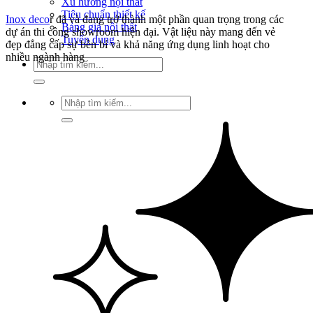
Xu hướng nội thất
Tiêu chuẩn thiết kế
Inox deco
r đã và đang trở thành một phần quan trọng trong các
Bảng giá nội thất
dự án thi công showroom hiện đại. Vật liệu này mang đến vẻ
Tuyển dụng
đẹp đẳng cấp sự bền bỉ và khả năng ứng dụng linh hoạt cho
nhiều ngành hàng
Tìm
kiếm:
Tìm
kiếm: