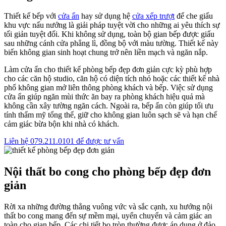
Thiết kế bếp với
cửa ẩn
hay sử dụng hệ
cửa xếp trượt
để che giấu
khu vực nấu nướng là giải pháp tuyệt vời cho những ai yêu thích sự
tối giản tuyệt đối. Khi không sử dụng, toàn bộ gian bếp được giấu
sau những cánh cửa phẳng lì, đồng bộ với màu tường. Thiết kế này
biến không gian sinh hoạt chung trở nên liền mạch và ngăn nắp.
Làm cửa ẩn cho thiết kế phòng bếp đẹp đơn giản cực kỳ phù hợp
cho các căn hộ studio, căn hộ có diện tích nhỏ hoặc các thiết kế nhà
phố không gian mở liên thông phòng khách và bếp. Việc sử dụng
cửa ẩn giúp ngăn mùi thức ăn bay ra phòng khách hiệu quả mà
không cần xây tường ngăn cách. Ngoài ra, bếp ẩn còn giúp tối ưu
tính thẩm mỹ tổng thể, giữ cho không gian luôn sạch sẽ và hạn chế
cảm giác bừa bộn khi nhà có khách.
Liên hệ 079.211.0101 để được tư vấn
Nội thất bo cong cho phòng bếp đẹp đơn
giản
Rời xa những đường thẳng vuông vức và sắc cạnh, xu hướng nội
thất bo cong mang đến sự mềm mại, uyển chuyển và cảm giác an
toàn cho gian bếp. Các chi tiết bo tròn thường được áp dụng ở đảo