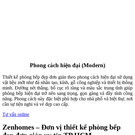
Ngoài ra, Zenhomes cung cấp giải pháp nội thất trọn gói từ tư vấn
thiết kế, sản xuất tại xưởng thi công nội thất đến lắp đặt hoàn thiện.
Chúng tôi cam kết tối ưu hóa công năng, đảm bảo tính thẩm mỹ
đồng bộ và kiểm soát chất lượng nghiêm ngặt, giúp Khách Hàng tiết
kiệm thời gian lẫn chi phí.
Vui lòng tham khảo một số công trình thực hiện dưới đây, nếu có
nhu cầu Quý Khách vui lòng liên hệ với chúng tôi qua
Hotline
079.211.0101
Xem thêm các dự án nổi bật
Mỗi công trình là một bài toán riêng biệt được Zenhomes giải mã
bằng sự tận tâm và quy trình thực thi minh bạch.