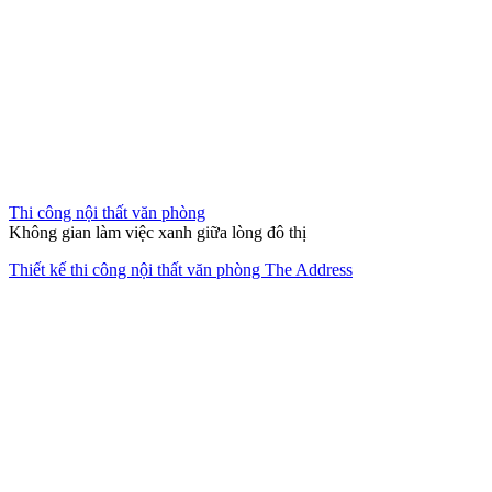
Nội thất căn hộ 2 phòng ngủ chung cư quận 2 Thảo Điền
Thi công nội thất chung cư
Bản giao hưởng của sự tĩnh lặng và đẳng cấp Luxury.
Thi công thiết kế nội thất căn hộ The Opera Residence