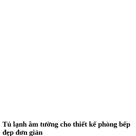
tố then chốt trong thiết kế phòng bếp đẹp đơn giản, nơi mọi chi tiết
thừa đều được lược bỏ. Dù chi phí đầu tư cho hệ thống này thường
cao hơn, nhưng giá trị thẩm mỹ và sự tinh tế mà nó mang lại cho
không gian bếp
biệt thự
hay căn hộ cao cấp là hoàn toàn xứng đáng.
Liên hệ 079.211.0101 để được tư vấn