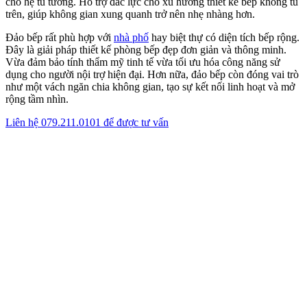
Tủ lạnh âm tường cho thiết kế phòng bếp
đẹp​ đơn giản
Khác với các dòng tủ lạnh truyền thống thường lồi ra khỏi hệ tủ gây
cản trở lối đi và mất thẩm mỹ, tủ lạnh âm tường được thiết kế để mặt
trước phẳng lì với mặt cánh tủ bếp. Thậm chí, nhiều thiết kế còn sử
dụng cánh tủ ốp lên mặt tủ lạnh, khiến sản phẩm hoàn toàn biến mất
vào hệ nội thất chung.
Ưu điểm của xu hướng này là tạo ra những đường nét liền mạch,
làm cho căn bếp trông rộng hơn và chuyên nghiệp hơn. Đây là yếu