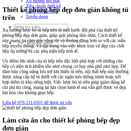
Xu hướng nội thất
Tiêu chuẩn thiết kế
Thiết kế phòng bếp đẹp đơn giản không tủ
Bảng giá nội thất
trên
Tuyển dụng
Tìm
Xu hướng lược bỏ tủ bếp trên là một bước đột phá của thiết kế
kiếm:
phòng bếp đẹp đơn giản, giúp giải phóng tầm nhìn. Cách thiết kế
này mang lại cảm giác rộng rãi và thoáng đãng hơn so với các mẫu
Tìm
bếp truyền thống. Và tập trung vào việc khoe trọn vẻ đẹp của chất
kiếm:
liệu ốp tường và các phụ kiện bếp tinh tế.
Ưu điểm lớn nhất của tủ bếp trên đặc biệt phù hợp với những căn
bếp có diện tích khiêm tốn như chung cư hay nhà phố nhỏ hẹp. Để
đảm bảo công năng lưu trữ khi thiếu tủ trên, nội thất bếp này thường
được nâng cấp hệ tủ dưới với các ngăn kéo thông minh hoặc kết
hợp thêm tủ kho riêng biệt. Việc lược bỏ tủ trên giúp giảm đáng kể
chi phí thi công, mang lại lựa chọn kinh tế mà vẫn giữ được vẻ đẹp
hài hòa cho không gian bếp.
Liên hệ 079.211.0101 để được tư vấn
Làm cửa ẩn cho thiết kế phòng bếp đẹp
đơn giản​