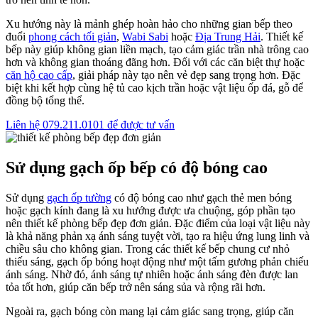
Xu hướng này là mảnh ghép hoàn hảo cho những gian bếp theo
đuổi
phong cách tối giản
,
Wabi Sabi
hoặc
Địa Trung Hải
. Thiết kế
bếp này giúp không gian liền mạch, tạo cảm giác trần nhà trông cao
hơn và không gian thoáng đãng hơn. Đối với các căn biệt thự hoặc
căn hộ cao cấp
, giải pháp này tạo nên vẻ đẹp sang trọng hơn. Đặc
biệt khi kết hợp cùng hệ tủ cao kịch trần hoặc vật liệu ốp đá, gỗ để
đồng bộ tổng thể.
Liên hệ 079.211.0101 để được tư vấn
Sử dụng gạch ốp bếp có độ bóng cao
Sử dụng
gạch ốp tường
có độ bóng cao như gạch thẻ men bóng
hoặc gạch kính đang là xu hướng được ưa chuộng, góp phần tạo
nên thiết kế phòng bếp đẹp đơn giản. Đặc điểm của loại vật liệu này
là khả năng phản xạ ánh sáng tuyệt vời, tạo ra hiệu ứng lung linh và
chiều sâu cho không gian. Trong các thiết kế bếp chung cư nhỏ
thiếu sáng, gạch ốp bóng hoạt động như một tấm gương phản chiếu
ánh sáng. Nhờ đó, ánh sáng tự nhiên hoặc ánh sáng đèn được lan
tỏa tốt hơn, giúp căn bếp trở nên sáng sủa và rộng rãi hơn.
Ngoài ra, gạch bóng còn mang lại cảm giác sang trọng, giúp căn