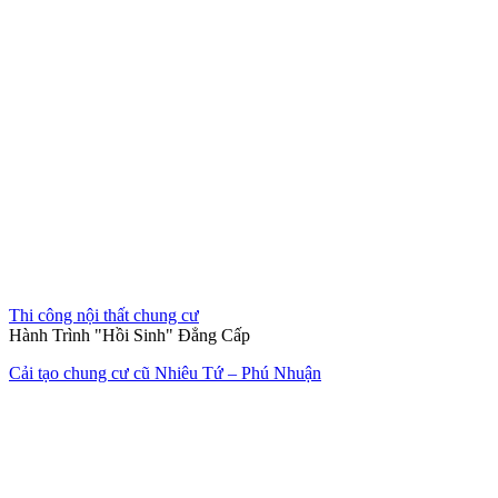
Thi công nội thất văn phòng
Không gian làm việc xanh giữa lòng đô thị
Thiết kế thi công nội thất văn phòng The Address
Hết hàng
Thi công nội thất nhà mẫu
Làn gió mới tinh khôi