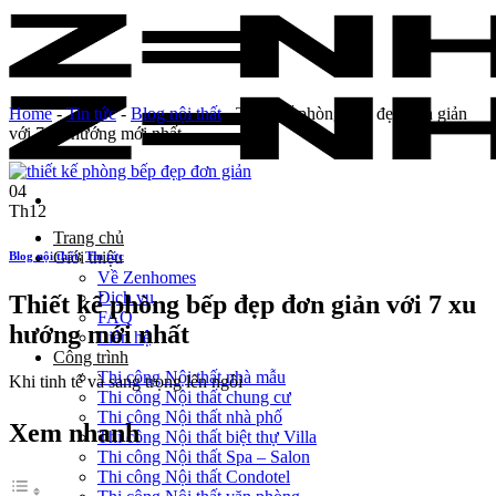
Skip
to
content
Home
-
Tin tức
-
Blog nội thất
-
Thiết kế phòng bếp đẹp đơn giản​
với 7 xu hướng mới nhất
04
Th12
Trang chủ
Giới thiệu
Blog nội thất
,
Tin tức
Về Zenhomes
Dịch vụ
Thiết kế phòng bếp đẹp đơn giản​ với 7 xu
FAQ
hướng mới nhất
Liên hệ
Công trình
Thi công Nội thất nhà mẫu
Khi tinh tế và sang trọng lên ngôi
Thi công Nội thất chung cư
Thi công Nội thất nhà phố
Xem nhanh
Thi công Nội thất biệt thự Villa
Thi công Nội thất Spa – Salon
Thi công Nội thất Condotel