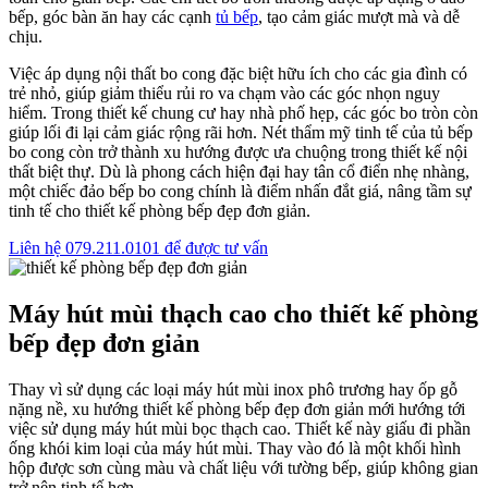
bếp, góc bàn ăn hay các cạnh
tủ bếp
, tạo cảm giác mượt mà và dễ
chịu.
Việc áp dụng nội thất bo cong đặc biệt hữu ích cho các gia đình có
trẻ nhỏ, giúp giảm thiểu rủi ro va chạm vào các góc nhọn nguy
hiểm. Trong thiết kế chung cư hay nhà phố hẹp, các góc bo tròn còn
giúp lối đi lại cảm giác rộng rãi hơn. Nét thẩm mỹ tinh tế của tủ bếp
bo cong còn trở thành xu hướng được ưa chuộng trong thiết kế nội
thất biệt thự. Dù là phong cách hiện đại hay tân cổ điển nhẹ nhàng,
một chiếc đảo bếp bo cong chính là điểm nhấn đắt giá, nâng tầm sự
tinh tế cho thiết kế phòng bếp đẹp đơn giản.
Liên hệ 079.211.0101 để được tư vấn
Máy hút mùi thạch cao cho thiết kế phòng
bếp đẹp đơn giản​
Thay vì sử dụng các loại máy hút mùi inox phô trương hay ốp gỗ
nặng nề, xu hướng thiết kế phòng bếp đẹp đơn giản mới hướng tới
việc sử dụng máy hút mùi bọc thạch cao. Thiết kế này giấu đi phần
ống khói kim loại của máy hút mùi. Thay vào đó là một khối hình
hộp được sơn cùng màu và chất liệu với tường bếp, giúp không gian
trở nên tinh tế hơn.