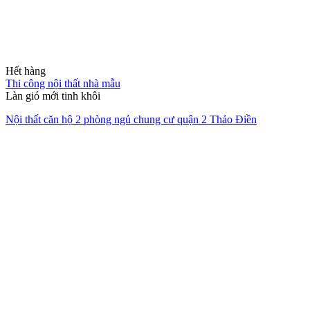
Giải pháp không gian sống trọn
gói
Chúng tôi đồng hành cùng bạn từ ý tưởng sơ khai đến khi chìa khóa
trao tay, mang lại sự tiện nghi và thẩm mỹ bền vững.
XEM HỒ SƠ NĂNG LỰC