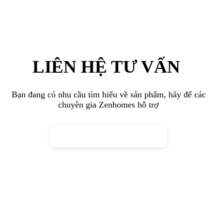
Top 3 phong cách thiết kế bếp đẹp đơn
giản được yêu thích nhất
Trong xu hướng sống hiện đại, việc lựa chọn phong cách thiết kế
nội thất phù hợp giúp phòng bếp đạt được sự cân bằng giữa thẩm
mỹ và công năng. Dưới đây là top 3 phong cách
thiết kế phòng bếp
đẹp đơn giản
được yêu thích nhất hiện nay.