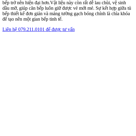
bếp trở nên hiện đại hơn.Vật liệu này còn rất dễ lau chùi, vệ sinh
dầu mỡ, giúp căn bếp luôn giữ được vẻ mới mẻ. Sự kết hợp giữa tủ
bếp thiết kế đơn giản và mảng tường gạch bóng chính là chìa khóa
để tạo nên một gian bếp tinh tế.
Liên hệ 079.211.0101 để được tư vấn
Thiết kế phòng bếp đẹp đơn giản bằng
kho lưu trữ trên đảo bếp
Xu hướng này tận dụng tối đa phần thân đảo bếp để bố trí các ngăn
kéo sâu, kệ mở, hộc tủ đựng xoong nồi hay thậm chí là tủ rượu
mini. Việc tập trung lưu trữ vào đảo bếp cho phép giảm tải áp lực
cho hệ tủ tường. Hỗ trợ đắc lực cho xu hướng thiết kế bếp không tủ
trên, giúp không gian xung quanh trở nên nhẹ nhàng hơn.
Đảo bếp rất phù hợp với
nhà phố
hay biệt thự có diện tích bếp rộng.
Đây là giải pháp thiết kế phòng bếp đẹp đơn giản và thông minh.
Vừa đảm bảo tính thẩm mỹ tinh tế vừa tối ưu hóa công năng sử
dụng cho người nội trợ hiện đại. Hơn nữa, đảo bếp còn đóng vai trò
như một vách ngăn chia không gian, tạo sự kết nối linh hoạt và mở
rộng tầm nhìn.