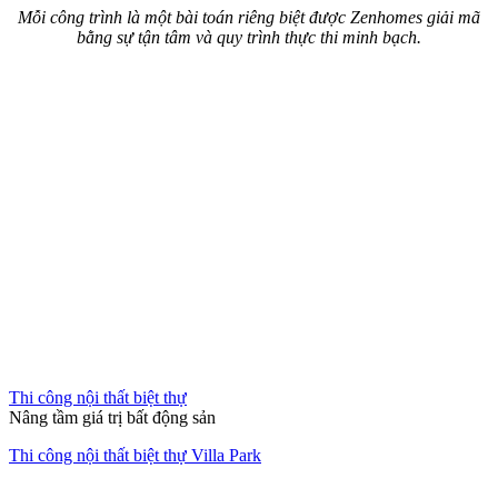
Thi công nội thất chung cư
Hành Trình "Hồi Sinh" Đẳng Cấp
Cải tạo chung cư cũ Nhiêu Tứ – Phú Nhuận