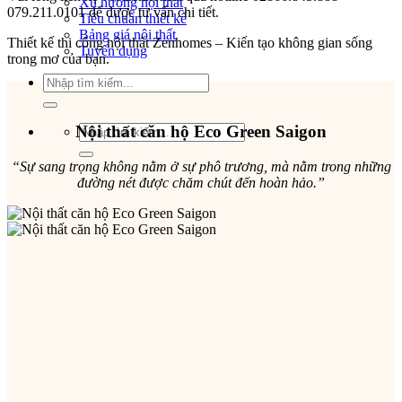
Xu hướng nội thất
079.211.0101 để được tư vấn chi tiết.
Tiêu chuẩn thiết kế
Bảng giá nội thất
Thiết kế thi công nội thất Zenhomes – Kiến tạo không gian sống
Tuyển dụng
trong mơ của bạn.
Tìm
kiếm:
Nội thất căn hộ
Eco Green Saigon
Tìm
kiếm:
“Sự sang trọng không nằm ở sự phô trương, mà nằm trong những
đường nét được chăm chút đến hoàn hảo.”