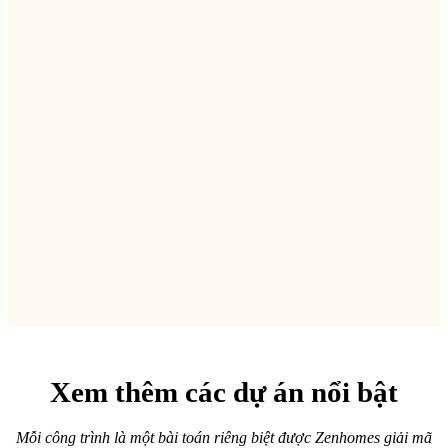
Nâng tầm giá trị bất động sản
Thi công nội thất biệt thự Villa Park
Thi công nội thất chung cư
Hành Trình "Hồi Sinh" Đẳng Cấp
Cải tạo chung cư cũ Nhiêu Tứ – Phú Nhuận