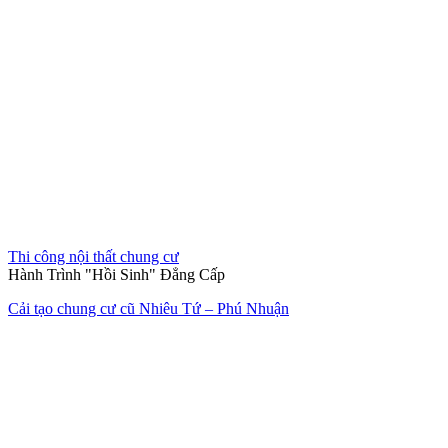
Hết hàng
Thi công nội thất nhà mẫu
Làn gió mới tinh khôi
Nội thất căn hộ 2 phòng ngủ chung cư quận 2 Thảo Điền