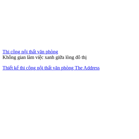
Thi công nội thất chung cư
Bản giao hưởng của sự tĩnh lặng và đẳng cấp Luxury.
Thi công thiết kế nội thất căn hộ The Opera Residence
Giải pháp không gian sống trọn
gói
Chúng tôi đồng hành cùng bạn từ ý tưởng sơ khai đến khi chìa khóa
trao tay, mang lại sự tiện nghi và thẩm mỹ bền vững.
XEM HỒ SƠ NĂNG LỰC