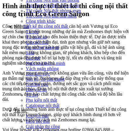
Thi công Nội thất văn phòng
Hình ảnh thực tế thiết kế thi công nội thất
Thi công Nội thất showroom
Thi công Nội thất phòng gym
công trình Eco Green Saigon
Thi công Nội thất nhà hàng
Công trình khác
Công trình
thiết kế thi công nội thất
căn hộ anh Vương tại Eco
Nội thất
Green Saigon là một trong những dự án mà Zenhomes thực hiện với
Tủ bếp
sự chỉn chu từ bản vẽ cho đến hoàn thiện thực tế. Dự án được triển
Tủ quần áo
khai theo phong cách hiện đại, tinh gọn nhưng vẫn giữ nét sang
Cửa nội thất
trọng đặc trưng nhờ sự kết hợp giữa vật liệu gỗ, đá và hệ ánh sáng
Ốp tường trang trí
hắt mềm mại. Từng không gian, từ phòng khách, khu bếp cho đến
Sofa
phòng ngủ đều được bố trí lại hợp lý, tối ưu diện tích và tăng trải
Bàn thờ
nghiệm sử dụng cho gia chủ.
Ngôi nhà thông minh
Vách ngăn phòng
Anh Vương mong muốn một không gian vừa ấm cúng, vừa thể hiện
Bàn làm việc
gu thẩm mỹ tinh tế. Zenhomes đã đáp ứng yêu cầu này thông qua
Sàn gỗ, ốp cầu thang
các chi tiết décor tinh giản, đường nét sắc gọn và cách phối màu
Giường ngủ
trung tính hài hòa. Toàn bộ nội thất được sản xuất tại xưởng
Bàn ghế ăn
Zenhomes, đảm bảo chất lượng thi công chắc chắn và độ bền lâu
Tủ tivi
dài.
Phụ kiện nội thất
Catalogue nội thất
Dưới đây là những hình ảnh thực tế tại công trình Thiết kế thi công
Tin tức
nội thất Eco Green Saigon, giúp quý khách hình dung rõ hơn về
Khuyến mãi
chất lượng và phong cách mà Zenhomes mang lại.
Blog nội thất
Giải pháp thi công
Vui lòng liên hệ với Zenhomes qua hotline 02866.845.888 –