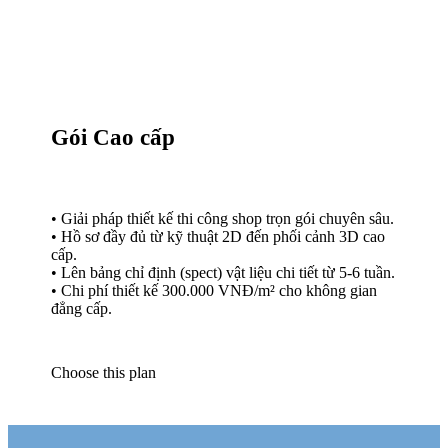
ưu hóa diện tích và tạo dựng bản sắc thương hiệu riêng biệt. Giải
pháp
trọn gói
từ khâu khảo sát mặt bằng, lên bản vẽ 3D đến lắp đặt
nội thất hoàn thiện. Quy trình này giúp kiểm soát chặt chẽ chi phí,
đảm bảo tiến độ bàn giao nhanh chóng để chủ đầu tư sớm đi vào
vận hành kinh doanh. Mỗi không gian đều được tính toán kỹ lưỡng
về luồng di chuyển và hệ thống ánh sáng nhằm tăng trải nghiệm
mua sắm cho khách hàng.
Bên cạnh đó, Zenhomes còn thiết kế và thi công các mô hình khác
như dự án căn hộ chung cư, biệt thự và văn phòng làm việc. ..Với
đội ngũ kỹ sư giàu kinh nghiệm, Zenhomes cam kết mang đến
không gian sống và làm việc hiện đại, tiện nghi, phản ánh đúng
phong cách cá nhân của người sử dụng.
Vui lòng tham khảo một số công trình thực hiện dưới đây, nếu có
nhu cầu Quý Khách vui lòng liên hệ với chúng tôi qua
Hotline
079.211.0101
Xem thêm các dự án nổi bật
Mỗi công trình là một bài toán riêng biệt được Zenhomes giải mã
bằng sự tận tâm và quy trình thực thi minh bạch.