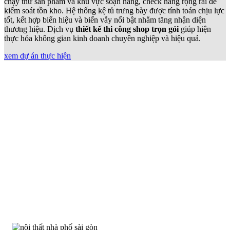
chạy thử sản phẩm và khu vực soạn hàng, check hàng rộng rãi để
kiểm soát tồn kho. Hệ thống kệ tủ trưng bày được tính toán chịu lực
tốt, kết hợp biển hiệu và biển vẫy nổi bật nhằm tăng nhận diện
thương hiệu. Dịch vụ
thiết kế thi công shop trọn gói
giúp hiện
thực hóa không gian kinh doanh chuyên nghiệp và hiệu quả.
xem dự án thực hiện