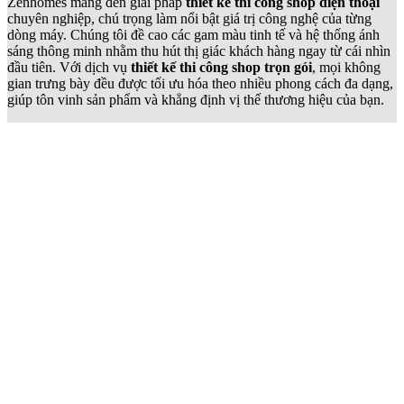
Zenhomes mang đến giải pháp
thiết kế thi công shop điện thoại
chuyên nghiệp, chú trọng làm nổi bật giá trị công nghệ của từng
dòng máy. Chúng tôi đề cao các gam màu tinh tế và hệ thống ánh
sáng thông minh nhằm thu hút thị giác khách hàng ngay từ cái nhìn
đầu tiên. Với dịch vụ
thiết kế thi công shop trọn gói
, mọi không
gian trưng bày đều được tối ưu hóa theo nhiều phong cách đa dạng,
giúp tôn vinh sản phẩm và khẳng định vị thế thương hiệu của bạn.