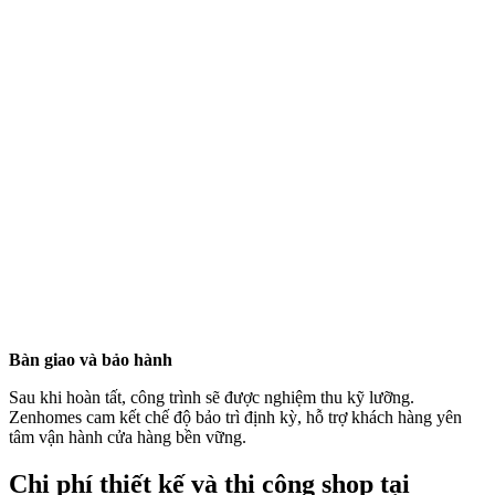
vị. Để nhận tư vấn chi tiết về quy trình và vật liệu, vui lòng liên hệ
hotline: 079.211.0101.
Gói Tiết kiệm
• Phù hợp với những cửa hàng cần vận hành gấp.
• Tìm hiểu nhu cầu thực tế và lập báo giá chi tiết.