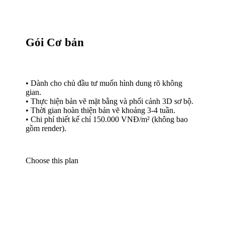
• Giải pháp thiết kế thi công shop trọn gói chuyên sâu.
• Hồ sơ đầy đủ từ kỹ thuật 2D đến phối cảnh 3D cao
cấp.
• Lên bảng chỉ định (spect) vật liệu chi tiết từ 5-6 tuần.
• Chi phí thiết kế 300.000 VNĐ/m² cho không gian
đẳng cấp.
Choose this plan
Zenhomes thiết kế thi công shop chuyên
nghiệp
Dịch vụ
thiết kế thi công shop
tại Zenhomes tập trung vào việc tối