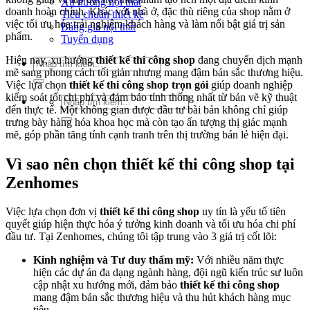
Xu hướng nội thất
doanh hoàn chỉnh. Khác với nhà ở, đặc thù riêng của shop nằm ở
Tiêu chuẩn thiết kế
việc tối ưu hóa trải nghiệm khách hàng và làm nổi bật giá trị sản
Bảng giá nội thất
phẩm.
Tuyển dụng
Hiện nay, xu hướng
thiết kế thi công shop
đang chuyển dịch mạnh
Tìm
mẽ sang phong cách tối giản nhưng mang đậm bản sắc thương hiệu.
kiếm:
Việc lựa chọn
thiết kế thi công shop trọn gói
giúp doanh nghiệp
kiểm soát tốt chi phí và đảm bảo tính thống nhất từ bản vẽ kỹ thuật
Tìm
đến thực tế. Một không gian được đầu tư bài bản không chỉ giúp
kiếm:
trưng bày hàng hóa khoa học mà còn tạo ấn tượng thị giác mạnh
mẽ, góp phần tăng tính cạnh tranh trên thị trường bán lẻ hiện đại.
Vì sao nên chọn thiết kế thi công shop tại
Zenhomes
Việc lựa chọn đơn vị
thiết kế thi công shop
uy tín là yếu tố tiên
quyết giúp hiện thực hóa ý tưởng kinh doanh và tối ưu hóa chi phí
đầu tư. Tại Zenhomes, chúng tôi tập trung vào 3 giá trị cốt lõi:
Kinh nghiệm và Tư duy thẩm mỹ:
Với nhiều năm thực
hiện các dự án đa dạng ngành hàng, đội ngũ kiến trúc sư luôn
cập nhật xu hướng mới, đảm bảo
thiết kế thi công shop
mang đậm bản sắc thương hiệu và thu hút khách hàng mục
tiêu.