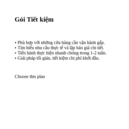
gian.
• Thực hiện bản vẽ mặt bằng và phối cảnh 3D sơ bộ.
• Thời gian hoàn thiện bản vẽ khoảng 3-4 tuần.
• Chi phí thiết kế chỉ 150.000 VNĐ/m² (không bao
gồm render).
Choose this plan
Gói Cao cấp