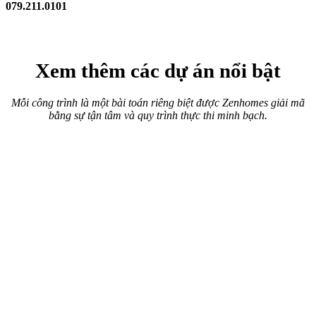
Thi công nội thất chung cư
Hành Trình "Hồi Sinh" Đẳng Cấp
Cải tạo chung cư cũ Nhiêu Tứ – Phú Nhuận