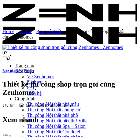
Skip
to
content
Home
-
Tin tức
-
Blog nội thất
-
Thiết kế thi công shop trọn gói
cùng Zenhomes
07
Th2
Trang chủ
Giới thiệu
Blog nội thất
,
Tin tức
Về Zenhomes
Dịch vụ
Thiết kế thi công shop trọn gói cùng
FAQ
Zenhomes
Liên hệ
Công trình
Thi công Nội thất nhà mẫu
Uy tín - tận tâm - bảo hành chu đáo
Thi công Nội thất chung cư
Thi công Nội thất nhà phố
Xem nhanh
Thi công Nội thất biệt thự Villa
Thi công Nội thất Spa – Salon
Thi công Nội thất Condotel