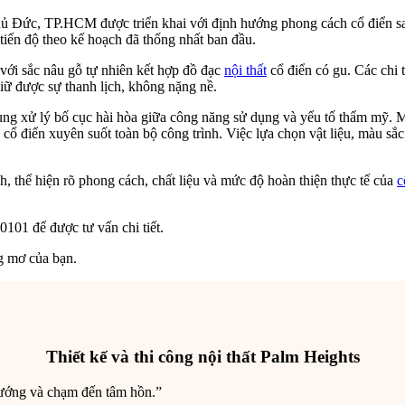
 Đức, TP.HCM được triển khai với định hướng phong cách cổ điển sang 
iến độ theo kế hoạch đã thống nhất ban đầu.
với sắc nâu gỗ tự nhiên kết hợp đồ đạc
nội thất
cổ điển có gu. Các chi 
iữ được sự thanh lịch, không nặng nề.
ung xử lý bố cục hài hòa giữa công năng sử dụng và yếu tố thẩm mỹ. M
 cổ điển xuyên suốt toàn bộ công trình. Việc lựa chọn vật liệu, màu sắ
nh, thể hiện rõ phong cách, chất liệu và mức độ hoàn thiện thực tế của
c
101 để được tư vấn chi tiết.
g mơ của bạn.
Thiết kế và thi công nội thất Palm Heights
 hướng và chạm đến tâm hồn.”