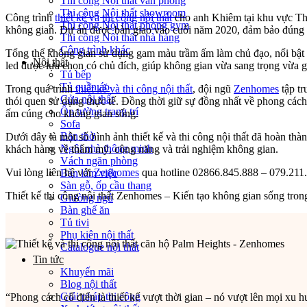
Thi công Nội thất văn phòng
Thi công Nội thất showroom
Công trình
thiết kế và thi công nội thất
cho anh Khiêm tại khu vực Thủ
Thi công Nội thất phòng gym
không gian. Dự án được bàn giao vào cuối năm 2020, đảm bảo đúng t
Thi công Nội thất nhà hàng
Công trình khác
Tổng thể không gian sử dụng gam màu trầm ấm làm chủ đạo, nổi bật 
Nội thất
led được lựa chọn có chủ đích, giúp không gian vừa sang trọng vừa g
Tủ bếp
Tủ quần áo
Trong quá trình
thiết kế và thi công nội thất
, đội ngũ
Zenhomes
tập tr
Cửa nội thất
thói quen sử dụng thực tế. Đồng thời giữ sự đồng nhất về phong cách
Ốp tường trang trí
ấm cúng cho không gian sống.
Sofa
Bàn thờ
Dưới đây là một số hình ảnh thiết kế và thi công nội thất đã hoàn thà
Ngôi nhà thông minh
khách hàng về thẩm mỹ, công năng và trải nghiệm không gian.
Vách ngăn phòng
Vui lòng liên hệ với
Zenhomes
qua hotline 02866.845.888 – 079.211.0
Bàn làm việc
Sàn gỗ, ốp cầu thang
Thiết kế thi công nội thất Zenhomes – Kiến tạo không gian sống tron
Giường ngủ
Bàn ghế ăn
Tủ tivi
Phụ kiện nội thất
Catalogue nội thất
Tin tức
Khuyến mãi
Blog nội thất
Giải pháp thi công
“Phong cách cổ điển là thiết kế vượt thời gian – nó vượt lên mọi xu