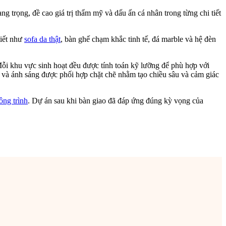
trọng, đề cao giá trị thẩm mỹ và dấu ấn cá nhân trong từng chi tiết
tiết như
sofa da thật
, bàn ghế chạm khắc tinh tế, đá marble và hệ đèn
ỗi khu vực sinh hoạt đều được tính toán kỹ lưỡng để phù hợp với
c và ánh sáng được phối hợp chặt chẽ nhằm tạo chiều sâu và cảm giác
ông trình
. Dự án sau khi bàn giao đã đáp ứng đúng kỳ vọng của