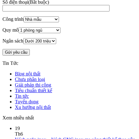
Thiết kế thi công nội thất
98A Bạch Đằng, Tân Sơn Hoà, TP.HCM
www.zenhomes.vn