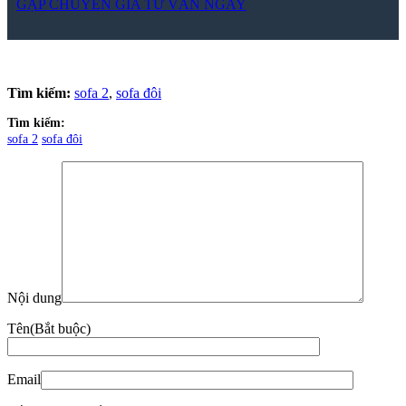
Tin tức
Tuyển dụng
Xu hướng nội thất
Xem nhiều nhất
19
Th6
Vách ngăn inox – Vách CNC inox mạ vàng thiết kế theo yêu
cầu
15
Th4
Bảng giá ghế văn phòng
10
Th4
Top 25+ mẫu đôn sofa đẹp dẫn đầu xu hướng thiết kế nội thất
2026
07
Th4
6 sai lầm thường gặp khi đóng tủ bếp theo yêu cầu và cách
tránh
06
Th3
Top 6 dự án cải tạo văn phòng nổi bật của Zenhomes