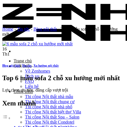
Skip
to
content
Home
-
Tin tức
-
Blog nội thất
-
Top 6 mẫu sofa 2 chỗ xu hướng
mới nhất
16
Th1
Trang chủ
Giới thiệu
Blog nội thất
,
Tin tức
,
Xu hướng nội thất
Về Zenhomes
Dịch vụ
Top 6 mẫu sofa 2 chỗ xu hướng mới nhất
FAQ
Liên hệ
Lựa chọn ưu tiên, đẳng cấp vượt trội
Công trình
Thi công Nội thất nhà mẫu
Thi công Nội thất chung cư
Xem nhanh
Thi công Nội thất nhà phố
Thi công Nội thất biệt thự Villa
Thi công Nội thất Spa – Salon
Thi công Nội thất Condotel