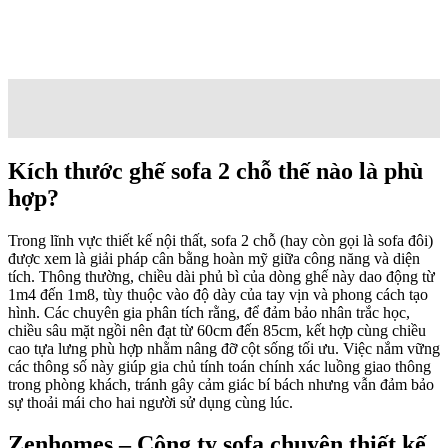
đảm bảo sự đồng bộ giữa các món nội thất, mang lại một tổ ấm hài
hòa, đẳng cấp và tối ưu chi phí nhất cho chủ đầu tư.
Vui lòng tham khảo một số công trình thực hiện dưới đây. Nếu có
nhu cầu, quý khách vui lòng liên hệ với chúng tôi qua hotline
079.211.0101.
Xem thêm các dự án nổi bật
Mỗi công trình là một bài toán riêng biệt được Zenhomes giải mã
bằng sự tận tâm và quy trình thực thi minh bạch.