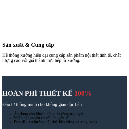
Nội dung
Tên
(Bắt buộc)
Email
Số điện thoại
(Bắt buộc)
Công trình
Quy mô
Ngân sách
Tin Tức
Blog nội thất
Chưa phân loại
Giải pháp thi công
Tiêu chuẩn thiết kế