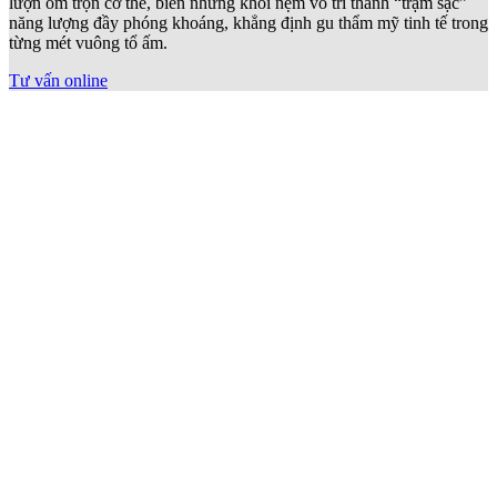
Sofa 2 chỗ khung gỗ
Nếu bạn yêu nét mộc mạc nhưng vẫn muốn căn phòng toát lên vẻ
thời thượng, sofa 2 chỗ khung gỗ chính là mảnh ghép hoàn hảo. Kết
cấu vững chãi từ gỗ tự nhiên hòa quyện cùng đường nét thanh
thoát, tạo nên một điểm tựa thư giãn đầy phóng khoáng và bền bỉ
cho không gian sống hiện đại.
Tư vấn online