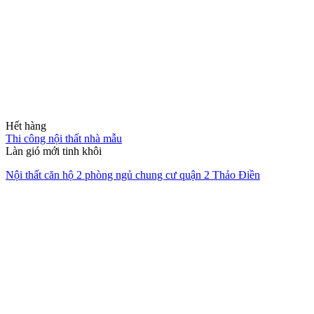
gói
Chúng tôi đồng hành cùng bạn từ ý tưởng sơ khai đến khi chìa khóa
trao tay, mang lại sự tiện nghi và thẩm mỹ bền vững.
XEM HỒ SƠ NĂNG LỰC