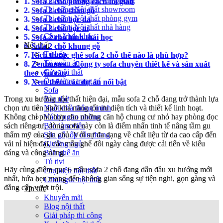
Thi công Nội thất văn phòng
Sofa 2 chỗ phong cách tối giản
Thi công Nội thất showroom
Sofa 2 chỗ chân gỗ
Thi công Nội thất phòng gym
Sofa 2 chỗ bọc da
Thi công Nội thất nhà hàng
Sofa 2 chỗ bọc nỉ
Công trình khác
Sofa 2 chỗ hình thái học
Nội thất
Sofa 2 chỗ khung gỗ
Tủ bếp
Kích thước ghế sofa 2 chỗ thế nào là phù hợp?
Tủ quần áo
Zenhomes – Công ty sofa chuyên thiết kế và sản xuất
Cửa nội thất
theo yêu cầu
Ốp tường trang trí
Xem thêm các dự án nổi bật
Sofa
Trong xu hướng nội thất hiện đại, mẫu sofa 2 chỗ đang trở thành lựa
Bàn thờ
chọn ưu tiên nhờ khả năng tối ưu diện tích và thiết kế linh hoạt.
Ngôi nhà thông minh
Không chỉ phù hợp cho những căn hộ chung cư nhỏ hay phòng đọc
Vách ngăn phòng
sách riêng tư, dòng sofa này còn là điểm nhấn tinh tế nâng tầm gu
Bàn làm việc
thẩm mỹ của gia chủ. Với sự đa dạng về chất liệu từ da cao cấp đến
Sàn gỗ, ốp cầu thang
vải nỉ hiện đại, các mẫu ghế đôi ngày càng được cải tiến về kiểu
Giường ngủ
dáng và công năng.
Bàn ghế ăn
Tủ tivi
Hãy cùng điểm qua 6 mẫu sofa 2 chỗ đang dẫn đầu xu hướng mới
Phụ kiện nội thất
nhất, hứa hẹn mang đến không gian sống sự tiện nghi, gọn gàng và
Catalogue nội thất
đẳng cấp vượt trội.
Tin tức
Khuyến mãi
Blog nội thất
Giải pháp thi công