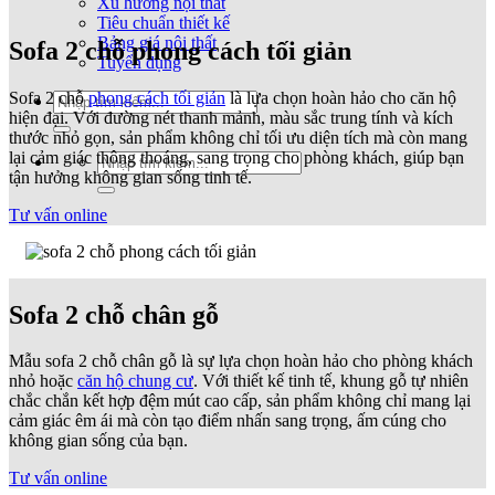
Xu hướng nội thất
Tiêu chuẩn thiết kế
Bảng giá nội thất
Sofa 2 chỗ phong cách tối giản
Tuyển dụng
Sofa 2 chỗ
phong cách tối giản
là lựa chọn hoàn hảo cho căn hộ
Tìm
hiện đại. Với đường nét thanh mảnh, màu sắc trung tính và kích
kiếm:
thước nhỏ gọn, sản phẩm không chỉ tối ưu diện tích mà còn mang
lại cảm giác thông thoáng, sang trọng cho phòng khách, giúp bạn
Tìm
tận hưởng không gian sống tinh tế.
kiếm:
Tư vấn online
Sofa 2 chỗ chân gỗ
Mẫu sofa 2 chỗ chân gỗ là sự lựa chọn hoàn hảo cho phòng khách
nhỏ hoặc
căn hộ chung cư
. Với thiết kế tinh tế, khung gỗ tự nhiên
chắc chắn kết hợp đệm mút cao cấp, sản phẩm không chỉ mang lại
cảm giác êm ái mà còn tạo điểm nhấn sang trọng, ấm cúng cho
không gian sống của bạn.
Tư vấn online