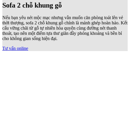
Kích thước ghế sofa 2 chỗ thế nào là phù
hợp?
Trong lĩnh vực thiết kế nội thất, sofa 2 chỗ (hay còn gọi là sofa đôi)
được xem là giải pháp cân bằng hoàn mỹ giữa công năng và diện
tích. Thông thường, chiều dài phủ bì của dòng ghế này dao động từ
1m4 đến 1m8, tùy thuộc vào độ dày của tay vịn và phong cách tạo