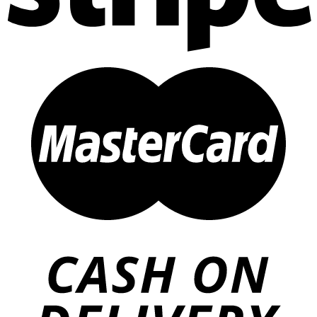
Thi công Nội thất Spa – Salon
Thi công Nội thất Condotel
Thi công Nội thất văn phòng
Thi công Nội thất showroom
Thi công Nội thất phòng gym
Thi công Nội thất nhà hàng
Công trình khác
Nội thất
Tủ bếp
Tủ quần áo
Cửa nội thất
Ốp tường trang trí
Sofa
Bàn thờ
Ngôi nhà thông minh
Vách ngăn phòng
Bàn làm việc
Sàn gỗ, ốp cầu thang
Giường ngủ
Bàn ghế ăn
Tủ tivi
Phụ kiện nội thất
Catalogue nội thất
Tin tức
Khuyến mãi