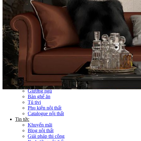
Thi công Nội thất văn phòng
Thi công Nội thất showroom
Thi công Nội thất phòng gym
Thi công Nội thất nhà hàng
Công trình khác
Nội thất
Tủ bếp
Tủ quần áo
Cửa nội thất
Ốp tường trang trí
Sofa
Bàn thờ
Ngôi nhà thông minh
Vách ngăn phòng
Bàn làm việc
Sàn gỗ, ốp cầu thang
Giường ngủ
Bàn ghế ăn
Tủ tivi
Phụ kiện nội thất
Catalogue nội thất
Tin tức
Khuyến mãi
Blog nội thất
Giải pháp thi công