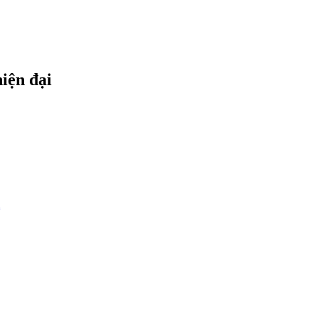
iện đại
m