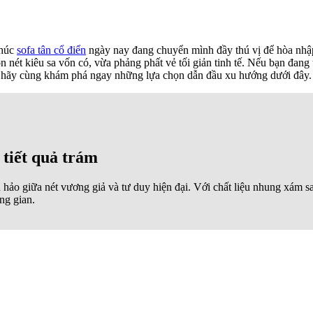
khúc
sofa tân cổ điển
ngày nay đang chuyển mình đầy thú vị để hòa nhập
ọn nét kiêu sa vốn có, vừa phảng phất vẻ tối giản tinh tế. Nếu bạn đa
 hãy cùng khám phá ngay những lựa chọn dẫn đầu xu hướng dưới đây.
 tiết quả trám
ảo giữa nét vương giả và tư duy hiện đại. Với chất liệu nhung xám sang
ng gian.