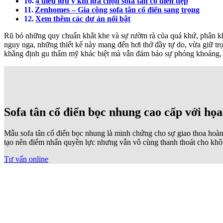
4 điều lưu ý khi lựa chọn sofa tân cổ điển đẹp
Zenhomes – Gia công sofa tân cổ điển sang trọng
Xem thêm các dự án nổi bật
Rũ bỏ những quy chuẩn khắt khe và sự rườm rà của quá khứ, phân 
nguy nga, những thiết kế này mang đến hơi thở đầy tự do, vừa giữ tr
khẳng định gu thẩm mỹ khác biệt mà vẫn đảm bảo sự phóng khoáng,
Sofa tân cổ điển bọc nhung cao cấp với họa
Mẫu sofa tân cổ điển bọc nhung là minh chứng cho sự giao thoa hoàn h
tạo nên điểm nhấn quyền lực nhưng vẫn vô cùng thanh thoát cho khô
Tư vấn online