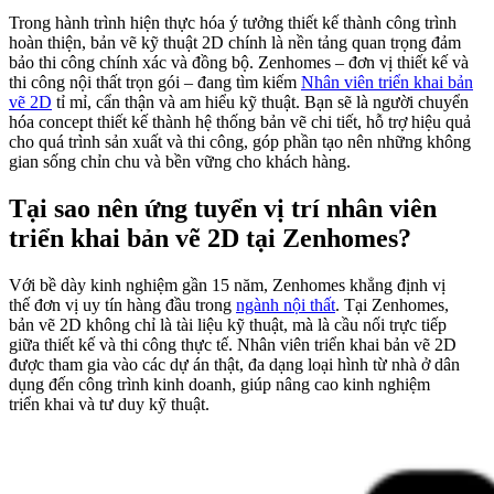
Trong hành trình hiện thực hóa ý tưởng thiết kế thành công trình
hoàn thiện, bản vẽ kỹ thuật 2D chính là nền tảng quan trọng đảm
bảo thi công chính xác và đồng bộ. Zenhomes – đơn vị thiết kế và
thi công nội thất trọn gói – đang tìm kiếm
Nhân viên triển khai bản
vẽ 2D
tỉ mỉ, cẩn thận và am hiểu kỹ thuật. Bạn sẽ là người chuyển
hóa concept thiết kế thành hệ thống bản vẽ chi tiết, hỗ trợ hiệu quả
cho quá trình sản xuất và thi công, góp phần tạo nên những không
gian sống chỉn chu và bền vững cho khách hàng.
Tại sao nên ứng tuyển vị trí nhân viên
triển khai bản vẽ 2D tại Zenhomes?
Với bề dày kinh nghiệm gần 15 năm, Zenhomes khẳng định vị
thế đơn vị uy tín hàng đầu trong
ngành nội thất
. Tại Zenhomes,
bản vẽ 2D không chỉ là tài liệu kỹ thuật, mà là cầu nối trực tiếp
giữa thiết kế và thi công thực tế. Nhân viên triển khai bản vẽ 2D
được tham gia vào các dự án thật, đa dạng loại hình từ nhà ở dân
dụng đến công trình kinh doanh, giúp nâng cao kinh nghiệm
triển khai và tư duy kỹ thuật.