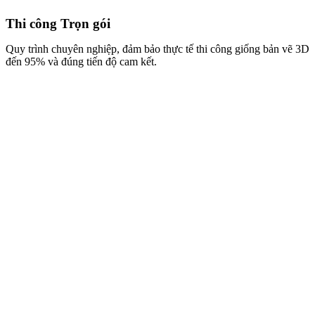
Sản xuất & Cung cấp
Hệ thống xưởng hiện đại cung cấp sản phẩm nội thất tinh tế, chất
lượng cao với giá thành trực tiếp từ xưởng.
HOÀN PHÍ THIẾT KẾ
100%
Đầu tư thông minh cho không gian độc bản