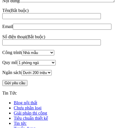
Thiết kế thi công nội thất
98A Bạch Đằng, Tân Sơn Hoà, TP.HCM
www.zenhomes.vn
info@zenhomes.vn
02866.845.888 - 079.211.0101