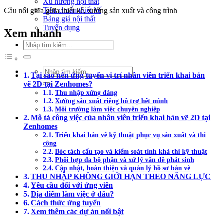
Xu hướng nội thất
Tiêu chuẩn thiết kế
Cầu nối giữa giữa thiết kế, xưởng sản xuất và công trình
Bảng giá nội thất
Tuyển dụng
Xem nhanh
Tìm
kiếm:
Tìm
Tại sao nên ứng tuyển vị trí nhân viên triển khai bản
kiếm:
vẽ 2D tại Zenhomes?
Thu nhập xứng đáng
Xưởng sản xuất riêng hỗ trợ hết mình
Môi trường làm việc chuyên nghiệp
Mô tả công việc của nhân viên triển khai bản vẽ 2D tại
Zenhomes
Triển khai bản vẽ kỹ thuật phục vụ sản xuất và thi
công
Bóc tách cấu tạo và kiểm soát tính khả thi kỹ thuật
Phối hợp đa bộ phận và xử lý vấn đề phát sinh
Cập nhật, hoàn thiện và quản lý hồ sơ bản vẽ
THU NHẬP KHÔNG GIỚI HẠN THEO NĂNG LỰC
Yêu cầu đối với ứng viên
Địa điểm làm việc ở đâu?
Cách thức ứng tuyển
Xem thêm các dự án nổi bật