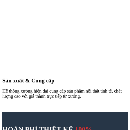
Email
Số điện thoại
(Bắt buộc)
Công trình
Quy mô
Ngân sách
Tin Tức
Blog nội thất
Chưa phân loại
Giải pháp thi công
Tiêu chuẩn thiết kế
Tin tức
Tuyển dụng
Xu hướng nội thất
Xem nhiều nhất