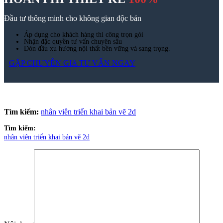
19
Th6
Vách ngăn inox – Vách CNC inox mạ vàng thiết kế theo yêu
cầu
15
Th4
Bảng giá ghế văn phòng
10
Th4
Top 25+ mẫu đôn sofa đẹp dẫn đầu xu hướng thiết kế nội thất
2026
07
Th4
6 sai lầm thường gặp khi đóng tủ bếp theo yêu cầu và cách
tránh
06
Th3
Top 6 dự án cải tạo văn phòng nổi bật của Zenhomes