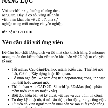
NĂNG LỰC
Với cơ chế lương thưởng rõ ràng theo
năng lực. Đây là cơ hội vàng để nhân
viên triển khai bản vẽ 2D bứt phá sự
nghiệp trong môi trường chuyên nghiệp.
liên hệ 079.211.0101
Yêu cầu đối với ứng viên
Để đảm bảo chất lượng dịch vụ tốt nhất cho khách hàng, Zenhomes
mong muốn tìm kiếm nhân viên triển khai bản vẽ 2D hội tụ các yếu
tố sau:
Tốt nghiệp Cao đẳng/Đại học ngành Kiến trúc, Thiết kế nội
thất, Cơ khí, Xây dựng hoặc liên quan.
Có kinh nghiệm 1–2 năm ở vị trí Shopdrawing trong lĩnh vực
nội thất hoặc xưởng mộc.
Thành thạo AutoCAD 2D, SketchUp, 3DsMax (hoặc phần
mềm triển khai kỹ thuật khác).
Biết đọc hiểu bản vẽ kỹ thuật, vật liệu và quy trình thi công.
Tư duy kỹ thuật tốt, tỉ mỉ, cẩn thận, chủ động trong công việc.
Ưu tiên có kinh nghiệm triển khai bản vẽ sản xuất (mộc công