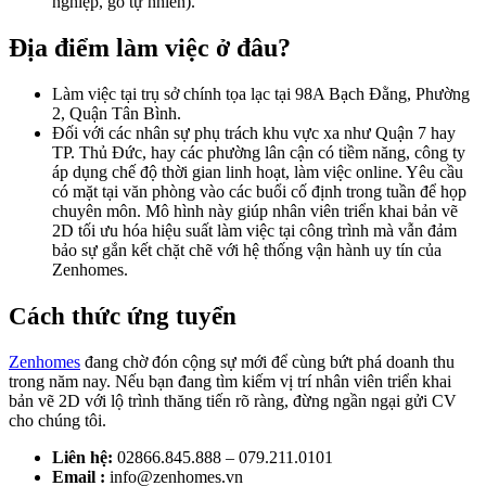
nghiệp, gỗ tự nhiên).
Địa điểm làm việc ở đâu?
Làm việc tại trụ sở chính tọa lạc tại 98A Bạch Đằng, Phường
2, Quận Tân Bình.
Đối với các nhân sự phụ trách khu vực xa như Quận 7 hay
TP. Thủ Đức, hay các phường lân cận có tiềm năng, công ty
áp dụng chế độ thời gian linh hoạt, làm việc online. Yêu cầu
có mặt tại văn phòng vào các buổi cố định trong tuần để họp
chuyên môn. Mô hình này giúp nhân viên triển khai bản vẽ
2D tối ưu hóa hiệu suất làm việc tại công trình mà vẫn đảm
bảo sự gắn kết chặt chẽ với hệ thống vận hành uy tín của
Zenhomes.
Cách thức ứng tuyển
Zenhomes
đang chờ đón cộng sự mới để cùng bứt phá doanh thu
trong năm nay. Nếu bạn đang tìm kiếm vị trí nhân viên triển khai
bản vẽ 2D với lộ trình thăng tiến rõ ràng, đừng ngần ngại gửi CV
cho chúng tôi.
Liên hệ:
02866.845.888 – 079.211.0101
Email :
info@zenhomes.vn