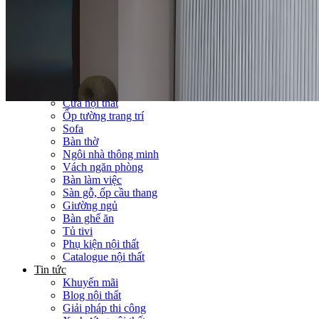
Thi công Nội thất văn phòng
Thi công Nội thất showroom
Thi công Nội thất phòng gym
Thi công Nội thất nhà hàng
Công trình khác
Nội thất
Tủ bếp
Tủ quần áo
Cửa nội thất
Ốp tường trang trí
Sofa
Bàn thờ
Ngôi nhà thông minh
Vách ngăn phòng
Bàn làm việc
Sàn gỗ, ốp cầu thang
Giường ngủ
Bàn ghế ăn
Tủ tivi
Phụ kiện nội thất
Catalogue nội thất
Tin tức
Khuyến mãi
Blog nội thất
Giải pháp thi công