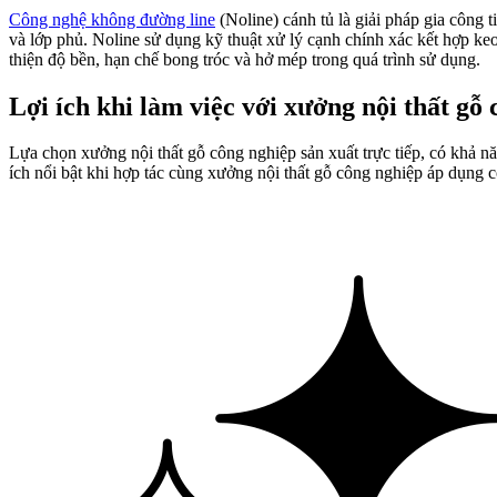
Công nghệ không đường line
(Noline) cánh tủ là giải pháp gia công 
và lớp phủ. Noline sử dụng kỹ thuật xử lý cạnh chính xác kết hợp ke
thiện độ bền, hạn chế bong tróc và hở mép trong quá trình sử dụng.
Lợi ích khi làm việc với xưởng nội thất gỗ
Lựa chọn xưởng nội thất gỗ công nghiệp sản xuất trực tiếp, có khả nă
ích nổi bật khi hợp tác cùng xưởng nội thất gỗ công nghiệp áp dụng 