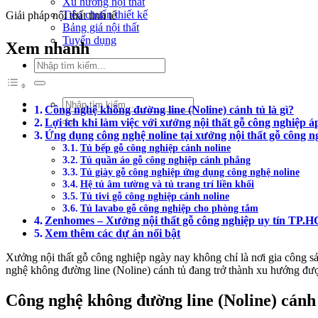
Xu hướng nội thất
Tiêu chuẩn thiết kế
Giải pháp nội thất tinh tế
Bảng giá nội thất
Tuyển dụng
Xem nhanh
Tìm
kiếm:
Tìm
Công nghệ không đường line (Noline) cánh tủ là gì?
kiếm:
Lợi ích khi làm việc với xưởng nội thất gỗ công nghiệp 
Ứng dụng công nghệ noline tại xưởng nội thất gỗ công 
Tủ bếp gỗ công nghiệp cánh noline
Tủ quần áo gỗ công nghiệp cánh phẳng
Tủ giày gỗ công nghiệp ứng dụng công nghệ noline
Hệ tủ âm tường và tủ trang trí liền khối
Tủ tivi gỗ công nghiệp cánh noline
Tủ lavabo gỗ công nghiệp cho phòng tắm
Zenhomes – Xưởng nội thất gỗ công nghiệp uy tín TP.
Xem thêm các dự án nổi bật
Xưởng nội thất gỗ công nghiệp ngày nay không chỉ là nơi gia công 
nghệ không đường line (Noline) cánh tủ đang trở thành xu hướng được 
Công nghệ không đường line (Noline) cánh 