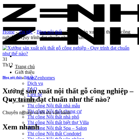
Skip
to
content
Home
-
Tin tức
-
Blog nội thất
-
Xưởng sản xuất nội thất gỗ công
nghiệp – Quy trình đạt chuẩn như thế nào?
31
Th12
Trang chủ
Giới thiệu
Về Zenhomes
Blog nội thất
,
Tin tức
Dịch vụ
FAQ
Xưởng sản xuất nội thất gỗ công nghiệp –
Liên hệ
Quy trình đạt chuẩn như thế nào?
Công trình
Thi công Nội thất nhà mẫu
Thi công Nội thất chung cư
Chuyên nghiệp và tối ưu vận hành
Thi công Nội thất nhà phố
Thi công Nội thất biệt thự Villa
Xem nhanh
Thi công Nội thất Spa – Salon
Thi công Nội thất Condotel