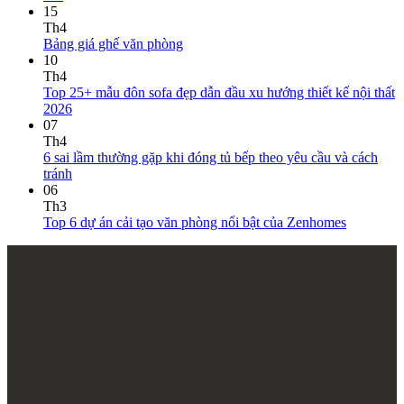
15
Th4
Bảng giá ghế văn phòng
10
Th4
Top 25+ mẫu đôn sofa đẹp dẫn đầu xu hướng thiết kế nội thất
2026
07
Th4
6 sai lầm thường gặp khi đóng tủ bếp theo yêu cầu và cách
tránh
06
Th3
Top 6 dự án cải tạo văn phòng nổi bật của Zenhomes