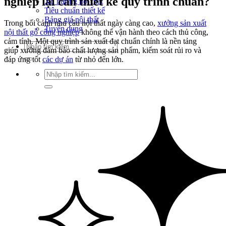
nghiệp lại cần thiết kế quy trình chuẩn?
Xu hướng nội thất
Tiêu chuẩn thiết kế
Bảng giá nội thất
Trong bối cảnh nhu cầu nội thất ngày càng cao,
xưởng sản xuất
Tuyển dụng
nội thất gỗ công nghiệp
không thể vận hành theo cách thủ công,
cảm tính. Một quy trình sản xuất đạt chuẩn chính là nền tảng
Tìm
giúp xưởng đảm bảo chất lượng sản phẩm, kiểm soát rủi ro và
kiếm:
đáp ứng tốt
các dự án
từ nhỏ đến lớn.
Tìm
kiếm: