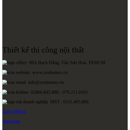
Thiết kế thi công nội thất
98A Bạch Đằng, Tân Sơn Hoà, TP.HCM
www.zenhomes.vn
info@zenhomes.vn
02866.845.888 - 079.211.0101
MST : 0311.405.866
Zalo
Official
Instagram