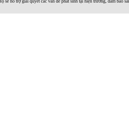
Họ sẽ hỗ trợ giải quyết các vấn đề phát sinh tại hiện trường, đảm bảo 