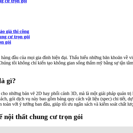
ng cư trọn gói
áo giá thi công
ung cư trọn gói
ọn gói
 hàng đầu của mọi gia đình hiện đại. Thấu hiểu những băn khoăn về v
. Chúng tôi không chỉ kiến tạo không gian sống thẩm mỹ bằng sự tận tâm
là gì?
 cho những bản vẽ 2D hay phối cảnh 3D, mà là một giải pháp quản trị k
h, gói dịch vụ này bao gồm bảng quy cách vật liệu (spec) chi tiết, dự t
n toàn với ý tưởng ban đầu, giúp tối ưu ngân sách và kiểm soát chất lượ
ế nội thất chung cư trọn gói