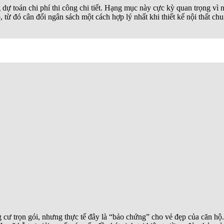
 dự toán chi phí thi công chi tiết. Hạng mục này cực kỳ quan trọng vì n
ừ đó cân đối ngân sách một cách hợp lý nhất khi thiết kế nội thất chu
cư trọn gói, nhưng thực tế đây là “bảo chứng” cho vẻ đẹp của căn hộ. K