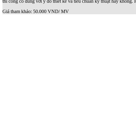
thi công có đúng với ý đồ thiết kế và tiêu chuẩn kỹ thuật hay không. 
Giá tham khảo: 50.000 VND/ MV