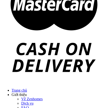
Phụ kiện nội thất
Catalogue nội thất
Tin tức
Khuyến mãi
Blog nội thất
Giải pháp thi công
Xu hướng nội thất
Tiêu chuẩn thiết kế
Bảng giá nội thất
Tuyển dụng
Đăng nhập
Tên tài khoản hoặc địa chỉ email
*
Mật khẩu
*
Ghi nhớ mật khẩu
Đăng nhập
Quên mật khẩu?