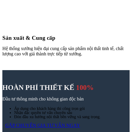
Thiết kế thi công nội thất
98A Bạch Đằng, Tân Sơn Hoà, TP.HCM