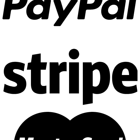
Thi công Nội thất chung cư
Thi công Nội thất nhà phố
Thi công Nội thất biệt thự Villa
Thi công Nội thất Spa – Salon
Thi công Nội thất Condotel
Thi công Nội thất văn phòng
Thi công Nội thất showroom
Thi công Nội thất phòng gym
Thi công Nội thất nhà hàng
Công trình khác
Nội thất
Tủ bếp
Tủ quần áo
Cửa nội thất
Ốp tường trang trí
Sofa
Bàn thờ
Ngôi nhà thông minh
Vách ngăn phòng
Bàn làm việc
Sàn gỗ, ốp cầu thang
Giường ngủ
Bàn ghế ăn
Tủ tivi