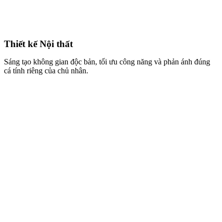
Thiết kế Nội thất
Sáng tạo không gian độc bản, tối ưu công năng và phản ánh đúng
cá tính riêng của chủ nhân.
Thi công Trọn gói
Quy trình chuyên nghiệp, đảm bảo thực tế thi công giống bản vẽ 3D
đến 95% và đúng tiến độ cam kết.