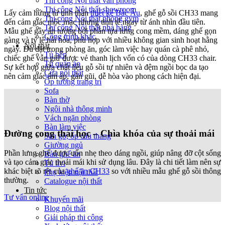
Thi công Nội thất văn phòng
Thi công Nội thất showroom
Lấy cảm hứng từ tinh thần
thiết kế Bắc Âu
, ghế gỗ sồi CH33 mang
Thi công Nội thất phòng gym
đến cảm giác mộc mạc nhưng tinh tế ngay từ ánh nhìn đầu tiên.
Thi công Nội thất nhà hàng
Mẫu ghế gây ấn tượng bởi phần tựa lưng cong mềm, dáng ghế gọn
Công trình khác
gàng và tỷ lệ hài hòa, phù hợp với nhiều không gian sinh hoạt hằng
Nội thất
ngày. Dù đặt trong phòng ăn, góc làm việc hay quán cà phê nhỏ,
Tủ bếp
chiếc ghế vẫn giữ được vẻ thanh lịch vốn có của dòng CH33 chair.
Tủ quần áo
Sự kết hợp giữa chất liệu gỗ sồi tự nhiên và đệm ngồi bọc da tạo
Cửa nội thất
nên cảm giác ấm áp, gần gũi, dễ hòa vào phong cách hiện đại.
Ốp tường trang trí
Sofa
Bàn thờ
Ngôi nhà thông minh
Vách ngăn phòng
Bàn làm việc
Đường cong thái học – Chìa khóa của sự thoải mái
Sàn gỗ, ốp cầu thang
Giường ngủ
Phần lưng ghế được uốn nhẹ theo dáng ngồi, giúp nâng đỡ cột sống
Bàn ghế ăn
và tạo cảm giác thoải mái khi sử dụng lâu. Đây là chi tiết làm nên sự
Tủ tivi
khác biệt rõ rệt của
ghế ăn CH33
so với nhiều mẫu ghế gỗ sồi thông
Phụ kiện nội thất
thường.
Catalogue nội thất
Tin tức
Tư vấn online
Khuyến mãi
Blog nội thất
Giải pháp thi công