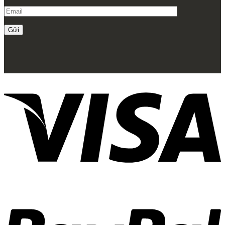
Trang chủ
Giới thiệu
Về Zenhomes
Dịch vụ
FAQ
Liên hệ
Công trình
Thi công Nội thất nhà mẫu