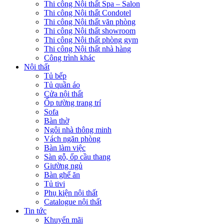
Thi công Nội thất Spa – Salon
Thi công Nội thất Condotel
Thi công Nội thất văn phòng
Thi công Nội thất showroom
Thi công Nội thất phòng gym
Thi công Nội thất nhà hàng
Công trình khác
Nội thất
Tủ bếp
Tủ quần áo
Cửa nội thất
Ốp tường trang trí
Sofa
Bàn thờ
Ngôi nhà thông minh
Vách ngăn phòng
Bàn làm việc
Sàn gỗ, ốp cầu thang
Giường ngủ
Bàn ghế ăn
Tủ tivi
Phụ kiện nội thất
Catalogue nội thất
Tin tức
Khuyến mãi