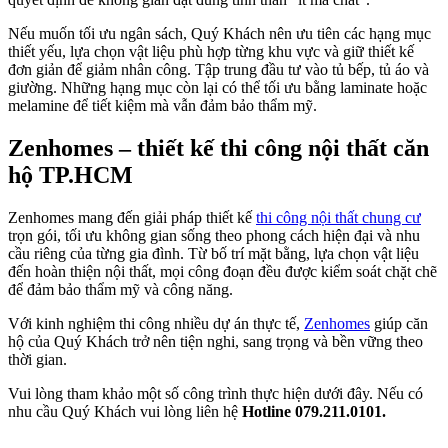
Nếu muốn tối ưu ngân sách, Quý Khách nên ưu tiên các hạng mục
thiết yếu, lựa chọn vật liệu phù hợp từng khu vực và giữ thiết kế
đơn giản để giảm nhân công. Tập trung đầu tư vào tủ bếp, tủ áo và
giường. Những hạng mục còn lại có thể tối ưu bằng laminate hoặc
melamine để tiết kiệm mà vẫn đảm bảo thẩm mỹ.
Zenhomes – thiết kế thi công nội thất căn
hộ TP.HCM
Zenhomes mang đến giải pháp thiết kế
thi công nội thất chung cư
trọn gói, tối ưu không gian sống theo phong cách hiện đại và nhu
cầu riêng của từng gia đình. Từ bố trí mặt bằng, lựa chọn vật liệu
đến hoàn thiện nội thất, mọi công đoạn đều được kiểm soát chặt chẽ
để đảm bảo thẩm mỹ và công năng.
Với kinh nghiệm thi công nhiều dự án thực tế,
Zenhomes
giúp căn
hộ của Quý Khách trở nên tiện nghi, sang trọng và bền vững theo
thời gian.
Vui lòng tham khảo một số công trình thực hiện dưới đây. Nếu có
nhu cầu Quý Khách vui lòng liên hệ
Hotline 079.211.0101.