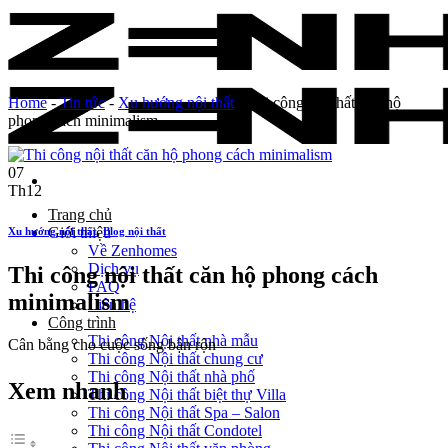
Skip
to
content
Home
-
Tin tức
-
Xu hướng nội thất
-
Thi công nội thất căn hộ
phong cách minimalism
07
Th12
Trang chủ
Giới thiệu
Xu hướng nội thất
,
Blog nội thất
Về Zenhomes
Dịch vụ
Thi công nội thất căn hộ phong cách
FAQ
minimalism
Liên hệ
Công trình
Thi công Nội thất nhà mẫu
Cân bằng cho cuộc sống bận rộn
Thi công Nội thất chung cư
Thi công Nội thất nhà phố
Xem nhanh
Thi công Nội thất biệt thự Villa
Thi công Nội thất Spa – Salon
Thi công Nội thất Condotel