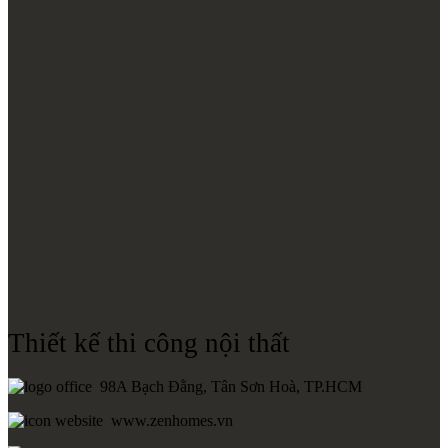
Thiết kế thi công nội thất
98A Bạch Đằng, Tân Sơn Hoà, TP.HCM
www.zenhomes.vn