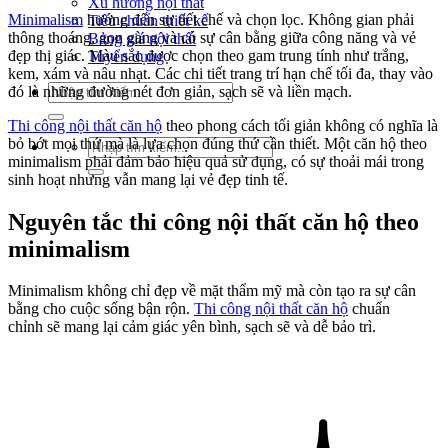
Xu hướng nội thất
Minimalism
hướng đến sự tiết chế và chọn lọc. Không gian phải
Tiêu chuẩn thiết kế
thông thoáng, gọn gàng và có sự cân bằng giữa công năng và vẻ
Bảng giá nội thất
đẹp thị giác. Màu sắc được chọn theo gam trung tính như trắng,
Tuyển dụng
kem, xám và nâu nhạt. Các chi tiết trang trí hạn chế tối đa, thay vào
Tìm
đó là những đường nét đơn giản, sạch sẽ và liền mạch.
kiếm:
Thi công nội thất căn hộ
theo phong cách tối giản không có nghĩa là
bỏ bớt mọi thứ mà là lựa chọn đúng thứ cần thiết. Một căn hộ theo
Tìm
minimalism phải đảm bảo hiệu quả sử dụng, có sự thoải mái trong
kiếm:
sinh hoạt nhưng vẫn mang lại vẻ đẹp tinh tế.
Nguyên tắc thi công nội thất căn hộ theo
minimalism
Minimalism không chỉ đẹp về mặt thẩm mỹ mà còn tạo ra sự cân
bằng cho cuộc sống bận rộn.
Thi công nội thất căn hộ
chuẩn
chỉnh sẽ mang lại cảm giác yên bình, sạch sẽ và dễ bảo trì.