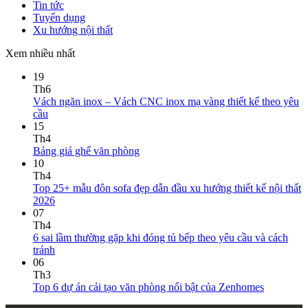
Tin tức
Tuyển dụng
Xu hướng nội thất
Xem nhiều nhất
19
Th6
Vách ngăn inox – Vách CNC inox mạ vàng thiết kế theo yêu
cầu
15
Th4
Bảng giá ghế văn phòng
10
Th4
Top 25+ mẫu đôn sofa đẹp dẫn đầu xu hướng thiết kế nội thất
2026
07
Th4
6 sai lầm thường gặp khi đóng tủ bếp theo yêu cầu và cách
tránh
06
Th3
Top 6 dự án cải tạo văn phòng nổi bật của Zenhomes