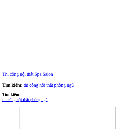
Số điện thoại
(Bắt buộc)
Công trình
Quy mô
Ngân sách
Tin Tức
Blog nội thất
Chưa phân loại
Giải pháp thi công
Tiêu chuẩn thiết kế
Tin tức
Tuyển dụng
Xu hướng nội thất
Xem nhiều nhất
19