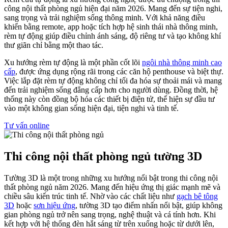
công nội thất phòng ngủ hiện đại năm 2026. Mang đến sự tiện nghi,
sang trọng và trải nghiệm sống thông minh. Với khả năng điều
khiển bằng remote, app hoặc tích hợp hệ sinh thái nhà thông minh,
rèm tự động giúp điều chỉnh ánh sáng, độ riêng tư và tạo không khí
thư giãn chỉ bằng một thao tác.
Xu hướng rèm tự động là một phần cốt lõi
ngôi nhà thông minh cao
cấp
, được ứng dụng rộng rãi trong các căn hộ penthouse và biệt thự.
Việc lắp đặt rèm tự động không chỉ tối đa hóa sự thoải mái và mang
đến trải nghiệm sống đẳng cấp hơn cho người dùng. Đồng thời, hệ
thống này còn đồng bộ hóa các thiết bị điện tử, thể hiện sự đầu tư
vào một không gian sống hiện đại, tiện nghi và tinh tế.
Tư vấn online
Thi công nội thất phòng ngủ tường 3D
Tường 3D là một trong những xu hướng nổi bật trong thi công nội
thất phòng ngủ năm 2026. Mang đến hiệu ứng thị giác mạnh mẽ và
chiều sâu kiến trúc tinh tế. Nhờ vào các chất liệu như
gạch bê tông
3D
hoặc
sơn hiệu ứng
, tường 3D tạo điểm nhấn nổi bật, giúp không
gian phòng ngủ trở nên sang trọng, nghệ thuật và cá tính hơn. Khi
kết hợp với hệ thống đèn hắt sáng từ trên xuống hoặc từ dưới lên,