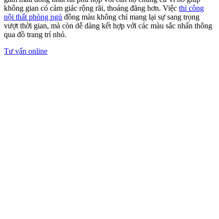
Sử dụng vật liệu tự nhiên và các mảng
xanh
Xu hướng thiết kế kết nối với thiên nhiên là yếu tố không thể thiếu
trong thi công nội thất phòng ngủ 2026, hướng đến không gian sống
thư giãn và gần gũi thiên nhiên. Các chất liệu như gỗ tự nhiên, đá
thô, tre hay cotton hữu cơ mang đến cảm giác chân thật và ấm áp,
tạo nên môi trường nghỉ ngơi lý tưởng. Khi kết hợp với mảng xanh
từ cây để bàn, cây lọc không khí hoặc mảng tường xanh nhỏ giúp
phòng ngủ trở nên cân bằng hơn.
Xu hướng này đặc biệt phù hợp với
phong cách Indochine
, Rustic
và Bắc Âu. Thiết kế nội thất phòng ngủ này ứng dụng linh hoạt
được cho cả chung cư,
nhà phố
và biệt thự. Việc đưa mảng xanh và
vật liệu tự nhiên vào không gian không chỉ nâng cao thẩm mỹ mà