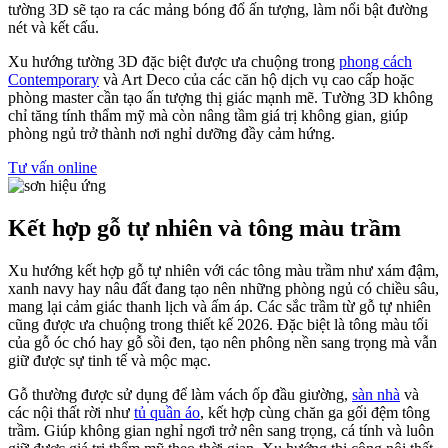
tường 3D sẽ tạo ra các mảng bóng đổ ấn tượng, làm nổi bật đường
nét và kết cấu.
Xu hướng tường 3D đặc biệt được ưa chuộng trong
phong cách
Contemporary
và Art Deco của các căn hộ dịch vụ cao cấp hoặc
phòng master cần tạo ấn tượng thị giác mạnh mẽ. Tường 3D không
chỉ tăng tính thẩm mỹ mà còn nâng tầm giá trị không gian, giúp
phòng ngủ trở thành nơi nghỉ dưỡng đầy cảm hứng.
Tư vấn online
Kết hợp gỗ tự nhiên và tông màu trầm
Xu hướng kết hợp gỗ tự nhiên với các tông màu trầm như xám đậm,
xanh navy hay nâu đất đang tạo nên những phòng ngủ có chiều sâu,
mang lại cảm giác thanh lịch và ấm áp. Các sắc trầm từ gỗ tự nhiên
cũng được ưa chuộng trong thiết kế 2026. Đặc biệt là tông màu tối
của gỗ óc chó hay gỗ sồi đen, tạo nên phông nền sang trọng mà vẫn
giữ được sự tinh tế và mộc mạc.
Gỗ thường được sử dụng để làm vách ốp đầu giường,
sàn nhà
và
các nội thất rời như
tủ quần áo
, kết hợp cùng chăn ga gối đệm tông
trầm. Giúp không gian nghỉ ngơi trở nên sang trọng, cá tính và luôn