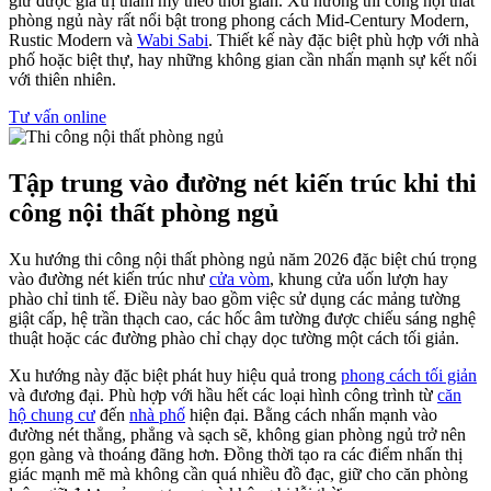
giữ được giá trị thẩm mỹ theo thời gian. Xu hướng thi công nội thất
phòng ngủ này rất nổi bật trong phong cách Mid-Century Modern,
Rustic Modern và
Wabi Sabi
. Thiết kế này đặc biệt phù hợp với nhà
phố hoặc biệt thự, hay những không gian cần nhấn mạnh sự kết nối
với thiên nhiên.
Tư vấn online
Tập trung vào đường nét kiến trúc khi thi
công nội thất phòng ngủ
Xu hướng thi công nội thất phòng ngủ năm 2026 đặc biệt chú trọng
vào đường nét kiến trúc như
cửa vòm
, khung cửa uốn lượn hay
phào chỉ tinh tế. Điều này bao gồm việc sử dụng các mảng tường
giật cấp, hệ trần thạch cao, các hốc âm tường được chiếu sáng nghệ
thuật hoặc các đường phào chỉ chạy dọc tường một cách tối giản.
Xu hướng này đặc biệt phát huy hiệu quả trong
phong cách tối giản
và đương đại. Phù hợp với hầu hết các loại hình công trình từ
căn
hộ chung cư
đến
nhà phố
hiện đại. Bằng cách nhấn mạnh vào
đường nét thẳng, phẳng và sạch sẽ, không gian phòng ngủ trở nên
gọn gàng và thoáng đãng hơn. Đồng thời tạo ra các điểm nhấn thị
giác mạnh mẽ mà không cần quá nhiều đồ đạc, giữ cho căn phòng