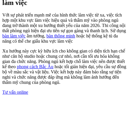
làm việc
Với sự phát triển mạnh mẽ của hình thức làm việc từ xa, việc tích
hợp một khu vực làm việc hiệu quả và thẩm mỹ vào phòng ngủ
đang trở thành một xu hướng thiết yếu của năm 2026. Thi công nội
thất phòng ngủ hiện đại ưu tiên sự gọn gàng và thanh lịch. Sử dụng
bàn làm việc
âm tường,
bàn thông minh
hoặc hệ thống kệ tủ đa
năng có thể che giấu khu vực làm việc
Xu hướng này cực kỳ hữu ích cho không gian có diện tích hạn chế
như căn hộ studio hoặc chung cư nhỏ, nơi cần tối ưu hóa không
gian đa chức năng. Phòng ngủ kết hợp chỗ làm việc nên được thiết
kế theo
phong cách Bắc Âu
hoặc tối giản hiện đại, yêu cầu sự đồng
bộ về màu sắc và vật liệu. Việc kết hợp này đảm bảo rằng sự tiện
nghi và chức năng được đáp ứng mà không làm ảnh hưởng đến
thẩm mỹ chung của phòng ngủ.
Tư vấn online
Thiết kế ánh sáng phân lớp cho nội thất
phòng ngủ đẹp
Ánh sáng phân lớp là xu hướng chủ đạo của thi công nội thất phòng