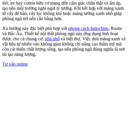
Zenhomes – Đơn vị thi công nội thất
phòng ngủ uy tín TP.HCM
Việc xác định đúng phong cách và xu hướng thi công ngay từ đầu
đóng vai trò quan trọng trong việc tạo nên một phòng ngủ sang
trọng và tiện nghi. Để sở hữu một phòng ngủ đẹp và phù hợp với
không gian sống, cần lựa chọn đơn vị thi công nội thất uy tín.
Zenhomes
là đơn vị thiết kế và thi công nội thất phòng ngủ chuyên
nghiệp tại TP.HCM với đội ngũ tay nghề cao cùng quy trình thi