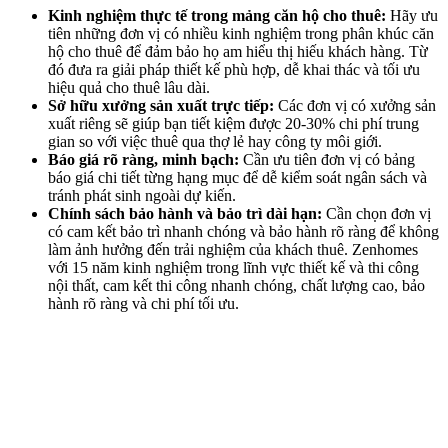
Kinh nghiệm thực tế trong mảng căn hộ cho thuê:
Hãy ưu
tiên những đơn vị có nhiều kinh nghiệm trong phân khúc căn
hộ cho thuê để đảm bảo họ am hiểu thị hiếu khách hàng. Từ
đó đưa ra giải pháp thiết kế phù hợp, dễ khai thác và tối ưu
hiệu quả cho thuê lâu dài.
Sở hữu xưởng sản xuất trực tiếp:
Các đơn vị có xưởng sản
xuất riêng sẽ giúp bạn tiết kiệm được 20-30% chi phí trung
gian so với việc thuê qua thợ lẻ hay công ty môi giới.
Báo giá rõ ràng, minh bạch:
Cần ưu tiên đơn vị có bảng
báo giá chi tiết từng hạng mục để dễ kiểm soát ngân sách và
tránh phát sinh ngoài dự kiến.
Chính sách bảo hành và bảo trì dài hạn:
Cần chọn đơn vị
có cam kết bảo trì nhanh chóng và bảo hành rõ ràng để không
làm ảnh hưởng đến trải nghiệm của khách thuê. Zenhomes
với 15 năm kinh nghiệm trong lĩnh vực thiết kế và thi công
nội thất, cam kết thi công nhanh chóng, chất lượng cao, bảo
hành rõ ràng và chi phí tối ưu.