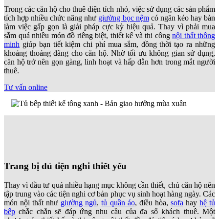
Trong các căn hộ cho thuê diện tích nhỏ, việc sử dụng các sản phẩm
tích hợp nhiều chức năng như
giường bọc nệm
có ngăn kéo hay bàn
làm việc gấp gọn là giải pháp cực kỳ hiệu quả. Thay vì phải mua
sắm quá nhiều món đồ riêng biệt, thiết kế và thi công
nội thất thông
minh
giúp bạn tiết kiệm chi phí mua sắm, đồng thời tạo ra những
khoảng thoáng đãng cho căn hộ. Nhờ tối ưu không gian sử dụng,
căn hộ trở nên gọn gàng, linh hoạt và hấp dẫn hơn trong mắt người
thuê.
Tư vấn online
Trang bị đủ tiện nghi thiết yếu
Thay vì đầu tư quá nhiều hạng mục không cần thiết, chủ căn hộ nên
tập trung vào các tiện nghi cơ bản phục vụ sinh hoạt hàng ngày. Các
món nội thất như
giường ngủ
,
tủ quần áo
, điều hòa,
sofa
hay
hệ tủ
bếp
chắc chắn sẽ đáp ứng nhu cầu của đa số khách thuê. Một