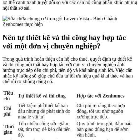
lợi thế cạnh tranh tuyệt đối so với các căn hộ cùng phân khúc nhưng
nội thất sơ sài.
Nên tự thiết kế và thi công hay hợp tác
với một đơn vị chuyên nghiệp?
Trong quá trình hoàn thiện căn hộ cho thuê, quyết định tự thiết kế
và thi công nội thất hay hợp tác với đơn vị chuyên nghiệp ảnh
hưởng trực tiếp đến chi phí, tiến độ và khả năng sinh lời. Việc cân
nhắc kỹ lưỡng sẽ giúp chủ đầu tư tối ưu hiệu quả khai thác và hạn
chế rủi ro không đáng có.
Tiêu
Tự thiết kế và thi công
Hợp tác với Zenhomes
chí
Tiết kiệm phí thiết kế ban
Chi phí rõ ràng theo hợp
Chi
đầu nhưng dễ phát sinh do
đồng, tối ưu nhờ nguồn
phí
mua lẻ vật tư.
xưởng trực tiếp.
Tốn nhiều công sức giám
Quy trình trọn gói, đảm bảo
Thời
sát, tìm thợ, dễ kéo dài tiến
bàn giao đúng hạn để sớm
gian
độ.
vận hành.