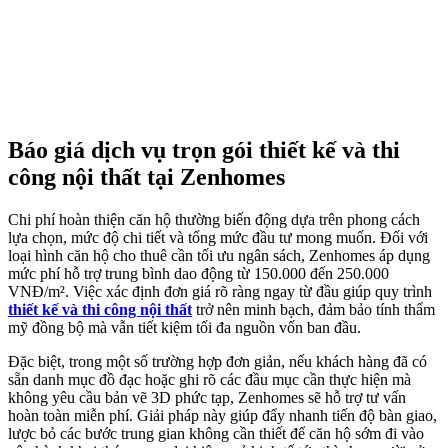
Báo giá dịch vụ trọn gói thiết kế và thi
công nội thất tại Zenhomes
Chi phí hoàn thiện căn hộ thường biến động dựa trên phong cách
lựa chọn, mức độ chi tiết và tổng mức đầu tư mong muốn. Đối với
loại hình căn hộ cho thuê cần tối ưu ngân sách, Zenhomes áp dụng
mức phí hỗ trợ trung bình dao động từ 150.000 đến 250.000
VNĐ/m². Việc xác định đơn giá rõ ràng ngay từ đầu giúp quy trình
thiết kế và thi công nội thất
trở nên minh bạch, đảm bảo tính thẩm
mỹ đồng bộ mà vẫn tiết kiệm tối đa nguồn vốn ban đầu.
Đặc biệt, trong một số trường hợp đơn giản, nếu khách hàng đã có
sẵn danh mục đồ đạc hoặc ghi rõ các đầu mục cần thực hiện mà
không yêu cầu bản vẽ 3D phức tạp, Zenhomes sẽ hỗ trợ tư vấn
hoàn toàn miễn phí. Giải pháp này giúp đẩy nhanh tiến độ bàn giao,
lược bỏ các bước trung gian không cần thiết để căn hộ sớm đi vào