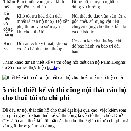
Thẩm
Phụ thuộc vào gu và kinh
Đồng bộ, chuyên nghiệp,
mỹ
nghiệm cá nhân.
đúng xu hướng
Độ
Khó tối ưu hóa diện tích
Nội thất đo đạc vừa vặn từng
bền
(nhất là căn hộ nhỏ). Độ bền
góc chết, sử dụng vật liệu
và
phụ thuộc vào sự may rủi
chuyên dụng cho thuê, bền bỉ
công
khi chọn thợ lẻ.
và dễ bảo trì.
năng
Có cam kết chất lượng, chế
Rủi
Dễ sai lệch kỹ thuật, không
độ bảo hành và bảo trì dài
ro
có bảo hành chính thống.
hạn.
Tham khảo dự án thiết kế và thi công nội thất căn hộ Palm Heights
do Zenhomes thực hiện
tại đây
.
5 cách thiết kế và thi công nội thất căn hộ
cho thuê tối ưu chi phí
Để đầu tư nội thất căn hộ cho thuê đạt hiệu quả cao, việc kiểm soát
chi phí ngay từ khâu thiết kế và thi công là yếu tố then chốt. Dưới
đây là 5 cách thiết kế nội thất căn hộ cho thuê giúp tối ưu chi phí mà
vẫn giữ được giá trị sử dụng.