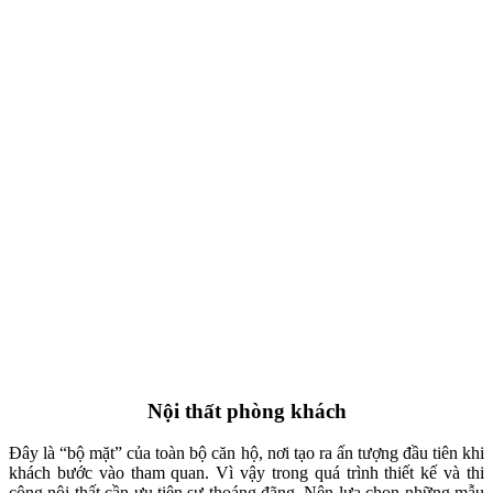
Nội thất phòng khách
Đây là “bộ mặt” của toàn bộ căn hộ, nơi tạo ra ấn tượng đầu tiên khi
khách bước vào tham quan. Vì vậy trong quá trình thiết kế và thi
công nội thất cần ưu tiên sự thoáng đãng. Nên lựa chọn những mẫu