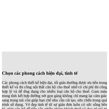
Chọn các phong cách hiện đại, tinh tế
Các phong cách thiết kế hiện đại, tối giản thường được ưu tiên trong
thiết kế và thi công nội thất căn hộ cho thuê nhờ có chi phí thi công
hợp lý và dễ ứng dụng cho nhiều loại căn hộ cho thuê. Gam màu
trung tính kết hợp đường nét gọn gàng không chỉ mang lại cảm giác
sang trọng mà còn giúp hạn chế nhu cầu cải tạo, sửa chữa trong quá
trình sử dụng. Vẻ đẹp tinh tế từ sự giản đơn luôn có sức sống bền
bỉ, giúp căn hộ dễ tiếp cận nhiều nhóm khách thuê và duy trì giá trị