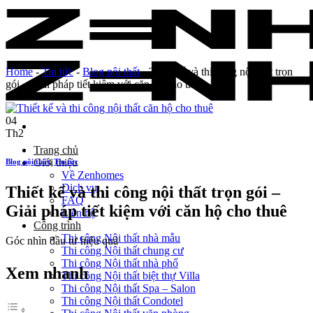
Skip
to
content
Home
-
Tin tức
-
Blog nội thất
-
Thiết kế và thi công nội thất trọn
gói – Giải pháp tiết kiệm với căn hộ cho thuê
04
Th2
Trang chủ
Giới thiệu
Blog nội thất
,
Tin tức
Về Zenhomes
Dịch vụ
Thiết kế và thi công nội thất trọn gói –
FAQ
Giải pháp tiết kiệm với căn hộ cho thuê
Liên hệ
Công trình
Thi công Nội thất nhà mẫu
Góc nhìn đầu tư hiệu quả
Thi công Nội thất chung cư
Thi công Nội thất nhà phố
Xem nhanh
Thi công Nội thất biệt thự Villa
Thi công Nội thất Spa – Salon
Thi công Nội thất Condotel