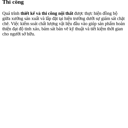
Thi công
Quá trình
thiết kế và thi công nội thất
được thực hiện đồng bộ
giữa xưởng sản xuất và lắp đặt tại hiện trường dưới sự giám sát chặt
chẽ. Việc kiểm soát chất lượng vật liệu đầu vào giúp sản phẩm hoàn
thiện đạt độ tinh xảo, bám sát bản vẽ kỹ thuật và tiết kiệm thời gian
cho người sở hữu.
Bàn giao và Bảo hành
Sau khi nghiệm thu thực tế, căn hộ được bàn giao chính thức đi kèm
các cam kết về chất lượng và độ bền lâu dài. Chính sách bảo trì định
kỳ sau đó giúp xử lý kịp thời các vấn đề phát sinh, đảm bảo không