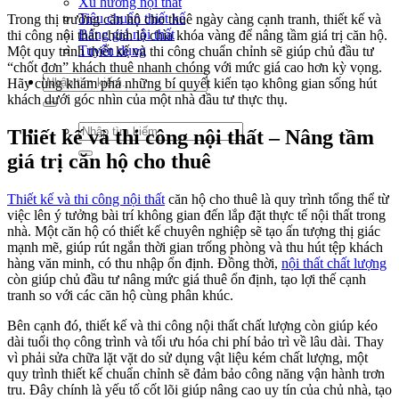
Xu hướng nội thất
Tiêu chuẩn thiết kế
Trong thị trường căn hộ cho thuê ngày càng cạnh tranh, thiết kế và
Bảng giá nội thất
thi công nội thất chính là chìa khóa vàng để nâng tầm giá trị căn hộ.
Tuyển dụng
Một quy trình thiết kế và thi công chuẩn chỉnh sẽ giúp chủ đầu tư
“chốt đơn” khách thuê nhanh chóng với mức giá cao hơn kỳ vọng.
Tìm
Hãy cùng khám phá những bí quyết kiến tạo không gian sống hút
kiếm:
khách dưới góc nhìn của một nhà đầu tư thực thụ.
Tìm
Thiết kế và thi công nội thất – Nâng tầm
kiếm:
giá trị căn hộ cho thuê
Thiết kế và thi công nội thất
căn hộ cho thuê là quy trình tổng thể từ
việc lên ý tưởng bài trí không gian đến lắp đặt thực tế nội thất trong
nhà. Một căn hộ có thiết kế chuyên nghiệp sẽ tạo ấn tượng thị giác
mạnh mẽ, giúp rút ngắn thời gian trống phòng và thu hút tệp khách
hàng văn minh, có thu nhập ổn định. Đồng thời,
nội thất chất lượng
còn giúp chủ đầu tư nâng mức giá thuê ổn định, tạo lợi thế cạnh
tranh so với các căn hộ cùng phân khúc.
Bên cạnh đó, thiết kế và thi công nội thất chất lượng còn giúp kéo
dài tuổi thọ công trình và tối ưu hóa chi phí bảo trì về lâu dài. Thay
vì phải sửa chữa lặt vặt do sử dụng vật liệu kém chất lượng, một
quy trình thiết kế chuẩn chỉnh sẽ đảm bảo công năng vận hành trơn
tru. Đây chính là yếu tố cốt lõi giúp nâng cao uy tín của chủ nhà, tạo