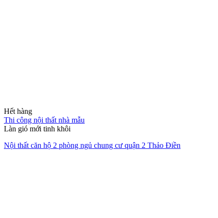
Thi công nội thất chung cư
Bản giao hưởng của sự tĩnh lặng và đẳng cấp Luxury.
Thi công thiết kế nội thất căn hộ The Opera Residence
Giải pháp không gian sống trọn
gói
Chúng tôi đồng hành cùng bạn từ ý tưởng sơ khai đến khi chìa khóa
trao tay, mang lại sự tiện nghi và thẩm mỹ bền vững.
XEM HỒ SƠ NĂNG LỰC