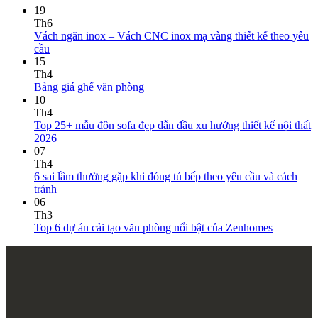
Thiết kế thi công nội thất
98A Bạch Đằng, Tân Sơn Hoà, TP.HCM
www.zenhomes.vn
info@zenhomes.vn
02866.845.888 - 079.211.0101
MST : 0311.405.866
Zalo
Official
Instagram
Tiktok
Google
business