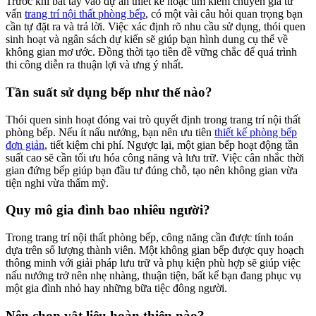
Bạn yêu thích phong cách trang trí nội thất phòng
bếp nào?
Trước khi bắt đầu, hãy xác định rõ gu thẩm mỹ cá nhân để không
gian bếp luôn đồng điệu với tâm hồn bạn. Bạn say mê sự tinh tế của
, vẻ ngoài mạnh mẽ đầy cá tính của bếp công nghiệp, hay muốn tìm
lại nét quyến rũ cổ điển với phong cách mộc mạc Rustic? Hãy để sở
thích dẫn lối cho hành trình trang trí nội thất phòng bếp của riêng
bạn.
Ngân sách của bạn cho trang trí nội thất phòng bếp
là bao nhiêu?
Trang trí nội thất phòng bếp có thể trở thành khoản đầu tư đắt đỏ
nhất nếu thiếu kế hoạch chi tiết. Một hệ bếp module hoàn hảo bao
gồm rất nhiều thành phần từ phụ kiện, phần cứng đến vật liệu bề
mặt. Vì vậy, hiểu rõ các chi phí liên quan là bước then chốt để sở
hữu căn bếp vừa đáp ứng đầy đủ công năng, vừa nằm trong tầm
kiểm soát tài chính của bạn.