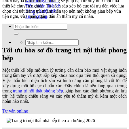
Dưới đây là một mini cẩm nang sẽ giúp bạn tư duy như một nhà
Xu hướng nội thất
thiết kế chuyên nghiệp. Từ cách sắp xếp bố cục tối ưu đến việc lựa
Tiêu chuẩn thiết kế
chọn chi tiết trang trí, nhằm kiến tạo nên một không gian bếp vừa
Bảng giá nội thất
tiện nghi, vừa mang đậm dấu ấn thẩm mỹ cá nhân.
Tuyển dụng
Tìm
kiếm:
Tìm
kiếm:
Tối ưu hóa sơ đồ trang trí nội thất phòng
bếp
Một thiết kế bếp mô-đun lý tưởng cần đảm bảo mọi vật dụng luôn
trong tầm tay và được sắp xếp khoa học dựa trên thói quen sử dụng.
Việc thấu hiểu diện tích sàn và hình dáng căn phòng là cốt lõi để
xây dựng một bố cục chuẩn xác. Đây chính là nền tảng quan trọng
trong
trang trí nội thất phòng bếp
, giúp bạn xác định phương án lưu
trữ, hệ thống chiếu sáng và các yếu tố thẩm mỹ đi kèm một cách
hoàn hảo nhất.
Tư vấn online