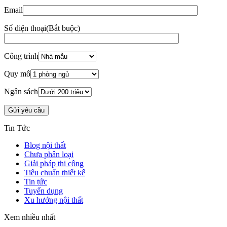
Th4
Top 25+ mẫu đôn sofa đẹp dẫn đầu xu hướng thiết kế nội thất
2026
07
Th4
6 sai lầm thường gặp khi đóng tủ bếp theo yêu cầu và cách
tránh
06
Th3
Top 6 dự án cải tạo văn phòng nổi bật của Zenhomes