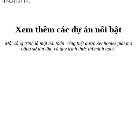
Thi công nội thất chung cư
Hành Trình "Hồi Sinh" Đẳng Cấp
Cải tạo chung cư cũ Nhiêu Tứ – Phú Nhuận