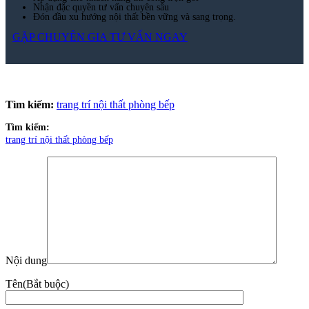
Quy mô
Ngân sách
Tin Tức
Blog nội thất
Chưa phân loại
Giải pháp thi công
Tiêu chuẩn thiết kế
Tin tức
Tuyển dụng
Xu hướng nội thất
Xem nhiều nhất
19
Th6
Vách ngăn inox – Vách CNC inox mạ vàng thiết kế theo yêu
cầu
15
Th4
Bảng giá ghế văn phòng
10