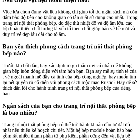
LIÊN HỆ TƯ VẤN
Bạn đang có nhu cầu tìm hiểu về sản phẩm, hãy để các
chuyên gia Zenhomes hỗ trợ
Chat Zalo với Zenhomes