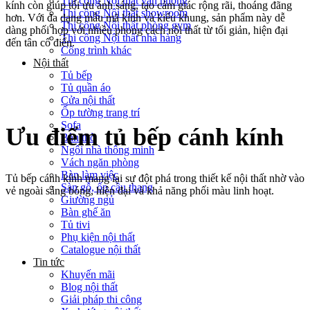
Thi công Nội thất văn phòng
kính còn giúp tối ưu ánh sáng, tạo cảm giác rộng rãi, thoáng đãng
Thi công Nội thất showroom
hơn. Với đa dạng mẫu mã kính và kiểu khung, sản phẩm này dễ
Thi công Nội thất phòng gym
dàng phối hợp với nhiều phong cách nội thất từ tối giản, hiện đại
Thi công Nội thất nhà hàng
đến tân cổ điển.
Công trình khác
Nội thất
Tủ bếp
Tủ quần áo
Cửa nội thất
Ốp tường trang trí
Sofa
Ưu điểm tủ bếp cánh kính
Bàn thờ
Ngôi nhà thông minh
Vách ngăn phòng
Bàn làm việc
Tủ bếp cánh kính mang lại sự đột phá trong thiết kế nội thất nhờ vào
Sàn gỗ, ốp cầu thang
vẻ ngoài sáng bóng, hiện đại và khả năng phối màu linh hoạt.
Giường ngủ
Bàn ghế ăn
Tủ tivi
Phụ kiện nội thất
Catalogue nội thất
Tin tức
Khuyến mãi
Blog nội thất
Giải pháp thi công