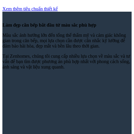
Xem thêm tiêu chuẩn thiết kế
Làm đẹp căn bếp bắt đầu từ màu sắc phù hợp
Màu sắc ảnh hưởng lớn đến tổng thể thẩm mỹ và cảm giác không
gian trong căn bếp, mọi lựa chọn cần được cân nhắc kỹ lưỡng để
đảm bảo hài hòa, đẹp mắt và bền lâu theo thời gian.
Tại Zenhomes, chúng tôi cung cấp nhiều lựa chọn về màu sắc và tư
vấn để bạn tìm được phương án phù hợp nhất với phong cách sống,
ánh sáng và vật liệu xung quanh.