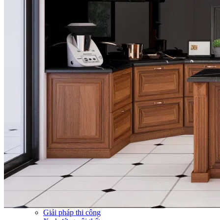
Thi công Nội thất văn phòng
Thi công Nội thất showroom
Thi công Nội thất phòng gym
Thi công Nội thất nhà hàng
Công trình khác
Nội thất
Tủ bếp
Tủ quần áo
Cửa nội thất
Ốp tường trang trí
Sofa
Bàn thờ
Ngôi nhà thông minh
Vách ngăn phòng
Bàn làm việc
Sàn gỗ, ốp cầu thang
Giường ngủ
Bàn ghế ăn
Tủ tivi
Phụ kiện nội thất
Catalogue nội thất
Tin tức
Khuyến mãi
Blog nội thất
Giải pháp thi công