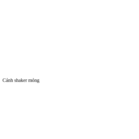
Cánh gỗ kết hợp kính