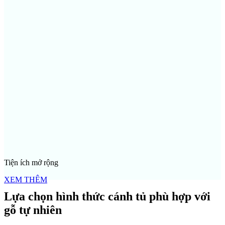
chọn các mẫu cánh soi huỳnh, cánh vòm hay cánh kết hợp kính.
Mỗi kiểu dáng đều mang lại một sắc thái riêng, đồng thời ảnh hưởng
đến chi phí và độ bền tổng thể. Hãy cân nhắc kỹ chất liệu gỗ, tông
màu, họa tiết và mức độ tiện dụng để có được sự lựa chọn hài hòa
và hiệu quả nhất.