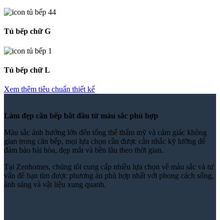
Tủ bếp chữ G
Tủ bếp chữ L
Xem thêm tiêu chuẩn thiết kế
Làm đẹp căn bếp bắt đầu từ màu sắc phù hợp
Màu sắc ảnh hưởng lớn đến tổng thể thẩm mỹ và cảm giác không
gian trong căn bếp, mọi lựa chọn cần được cân nhắc kỹ lưỡng để
đảm bảo hài hòa, đẹp mắt và bền lâu theo thời gian.
Tại Zenhomes, chúng tôi cung cấp nhiều lựa chọn về màu sắc và tư
vấn để bạn tìm được phương án phù hợp nhất với phong cách sống,
ánh sáng và vật liệu xung quanh.