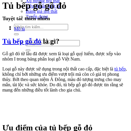
Xu hướng nội thất
Tủ bếp gỗ gõ đỏ
Tiêu chuẩn thiết kế
Bảng giá nội thất
Tuyển dụng
Tuyệt tác thiên nhiên
Tìm
Mô tả
kiếm:
Tủ bếp gỗ đỏ
là gì?
Tìm
kiếm:
Gỗ gõ đỏ từ lâu đã được xem là loại gỗ quý hiếm, được xếp vào
nhóm I trong bảng phân loại gỗ Việt Nam.
Loại gỗ này được sử dụng trong nội thất cao cấp, đặc biệt là
tủ bếp
,
không chỉ bởi những ưu điểm vượt trội mà còn có giá trị phong
thủy. Bởi theo quan niệm Á Đông, màu đỏ tượng trưng cho may
mắn, tài lộc và sức khỏe. Do đó, tủ bếp gỗ gõ đỏ được tin rằng sẽ
mang đến những điều tốt lành cho gia chủ.
Ưu điểm của tủ bếp gỗ đỏ