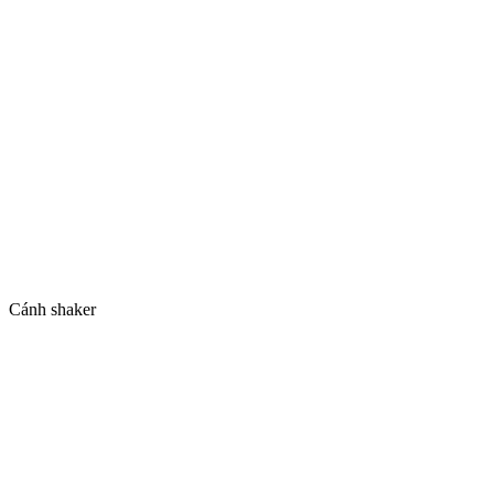
Cánh soi quả trám