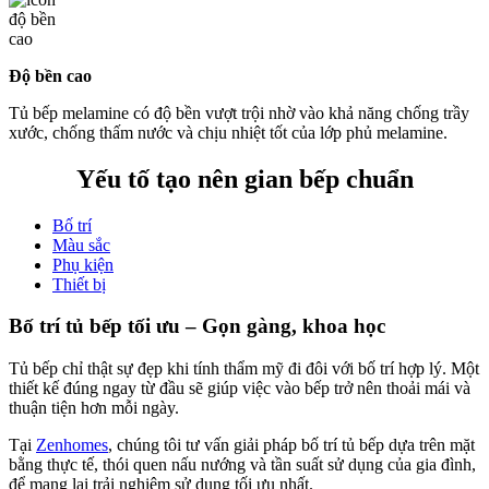
Độ bền cao
Tủ bếp melamine có độ bền vượt trội nhờ vào khả năng chống trầy
xước, chống thấm nước và chịu nhiệt tốt của lớp phủ melamine.
Yếu tố tạo nên gian bếp chuẩn
Bố trí
Màu sắc
Phụ kiện
Thiết bị
Bố trí tủ bếp tối ưu – Gọn gàng, khoa học
Tủ bếp chỉ thật sự đẹp khi tính thẩm mỹ đi đôi với bố trí hợp lý. Một
thiết kế đúng ngay từ đầu sẽ giúp việc vào bếp trở nên thoải mái và
thuận tiện hơn mỗi ngày.
Tại
Zenhomes
, chúng tôi tư vấn giải pháp bố trí tủ bếp dựa trên mặt
bằng thực tế, thói quen nấu nướng và tần suất sử dụng của gia đình,
để mang lại trải nghiệm sử dụng tối ưu nhất.