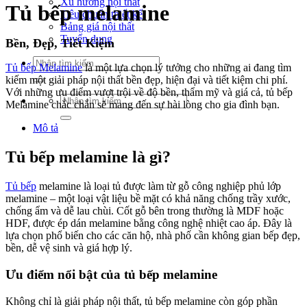
Xu hướng nội thất
Tủ bếp melamine
Tiêu chuẩn thiết kế
Bảng giá nội thất
Tuyển dụng
Bền, Đẹp, Tiết Kiệm
Tìm
Tủ bếp Melamine
là một lựa chọn lý tưởng cho những ai đang tìm
kiếm:
kiếm một giải pháp nội thất bền đẹp, hiện đại và tiết kiệm chi phí.
Với những ưu điểm vượt trội về độ bền, thẩm mỹ và giá cả, tủ bếp
Tìm
Melamine chắc chắn sẽ mang đến sự hài lòng cho gia đình bạn.
kiếm:
Mô tả
Tủ bếp melamine là gì?
Tủ bếp
melamine là loại tủ được làm từ gỗ công nghiệp phủ lớp
melamine – một loại vật liệu bề mặt có khả năng chống trầy xước,
chống ẩm và dễ lau chùi. Cốt gỗ bên trong thường là MDF hoặc
HDF, được ép dán melamine bằng công nghệ nhiệt cao áp. Đây là
lựa chọn phổ biến cho các căn hộ, nhà phố cần không gian bếp đẹp,
bền, dễ vệ sinh và giá hợp lý.
Ưu điểm nổi bật của tủ bếp melamine
Không chỉ là giải pháp nội thất, tủ bếp melamine còn góp phần