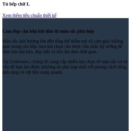
Tủ bếp chữ L
Xem thêm tiêu chuẩn thiết kế
Làm đẹp căn bếp bắt đầu từ màu sắc phù hợp
Màu sắc ảnh hưởng lớn đến tổng thể thẩm mỹ và cảm giác không
gian trong căn bếp, mọi lựa chọn cần được cân nhắc kỹ lưỡng để
đảm bảo hài hòa, đẹp mắt và bền lâu theo thời gian.
Tại Zenhomes, chúng tôi cung cấp nhiều lựa chọn về màu sắc và tư
vấn để bạn tìm được phương án phù hợp nhất với phong cách sống,
ánh sáng và vật liệu xung quanh.