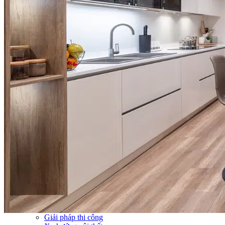
Thi công Nội thất văn phòng
Thi công Nội thất showroom
Thi công Nội thất phòng gym
Thi công Nội thất nhà hàng
Công trình khác
Nội thất
Tủ bếp
Tủ quần áo
Cửa nội thất
Ốp tường trang trí
Sofa
Bàn thờ
Ngôi nhà thông minh
Vách ngăn phòng
Bàn làm việc
Sàn gỗ, ốp cầu thang
Giường ngủ
Bàn ghế ăn
Tủ tivi
Phụ kiện nội thất
Catalogue nội thất
Tin tức
Khuyến mãi
Blog nội thất
Giải pháp thi công