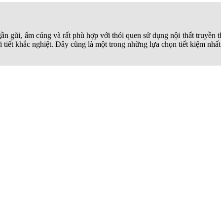
ồng tâm vô cùng nghệ thuật, cực kỳ phù hợp với các
phong cách thiết k
an toàn và ổn định tuyệt đối cho vách ngăn phòng.