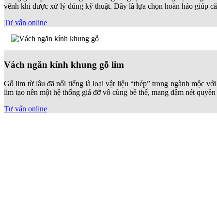
vênh khi được xử lý đúng kỹ thuật. Đây là lựa chọn hoàn hảo giúp că
Tư vấn online
Vách ngăn kính khung gỗ lim
Gỗ lim từ lâu đã nổi tiếng là loại vật liệu “thép” trong ngành mộc 
lim tạo nên một hệ thống giá đỡ vô cùng bề thế, mang đậm nét quyền
Tư vấn online
Vách kính khung gỗ xoan đào
Loại gỗ này ghi điểm nhờ sắc đỏ hồng đặc trưng, mang lại cảm giác g
và chịu nén tốt, đảm bảo khung vách luôn ổn định trong điều kiện th
Tư vấn online