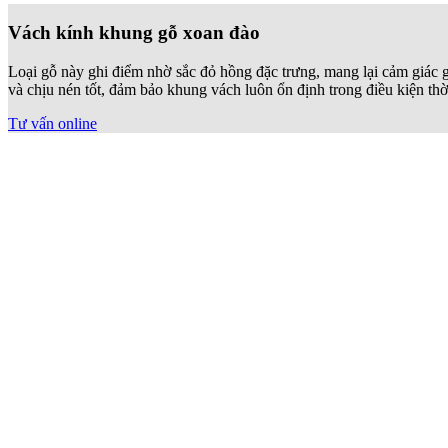
Vách ngăn kính khung gỗ tần bì
Gỗ tần bì sở hữu những đường vân to, rõ nét và có hình dạng elip đ
hệ khung gỗ tần bì liên kết chặt chẽ với kính cường lực, đảm bảo độ 
Tư vấn online