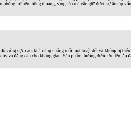
n phòng trở nên thông thoáng, sáng sủa mà vẫn giữ được sự ấm áp vốn 
với độ cứng cực cao, khả năng chống mối mọt tuyệt đối và không bị bi
 quý và đẳng cấp cho không gian. Sản phẩm thường được ưu tiên lắp đặ
ần gũi, ấm cúng và rất phù hợp với thói quen sử dụng nội thất truyền 
ời tiết khắc nghiệt. Đây cũng là một trong những lựa chọn tiết kiệm n