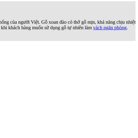
ế tối giản
hay
Scandinavian
. Khả năng bám đinh và vít tuyệt vời giúp