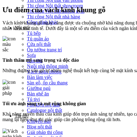
Thi công Nội thất văn phòng
Thi công Nội thất showroom
Ưu điểm của vách kính khung gỗ
Thi công Nội thất phòng gym
Thi công Nội thất nhà hàng
Công trình khác
Vách kính khung gỗ ngày càng được ưa chuộng nhờ khả năng dung hòa
Nội thất
nhấn kiến trúc tinh tế. Dưới đây là một số ưu điểm của vách ngăn kí
Tủ bếp
Tủ quần áo
Cửa nội thất
Ốp tường trang trí
Sofa
Tính thẩm mỹ sang trọng và độc đáo
Bàn thờ
Ngôi nhà thông minh
Những đường vân gỗ tự nhiên nghệ thuật kết hợp cùng bề mặt kính sán
Vách ngăn phòng
Bàn làm việc
Sàn gỗ, ốp cầu thang
Giường ngủ
Bàn ghế ăn
Tủ tivi
Tối ưu ánh sáng và mở rộng không gian
Phụ kiện nội thất
Catalogue nội thất
Khả năng xuyên thấu của kính giúp đón trọn ánh sáng tự nhiên, tạo 
Tin tức
mang lại hiệu ứng thị giác giúp căn phòng trông rộng rãi hơn.
Khuyến mãi
Blog nội thất
Giải pháp thi công