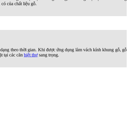
có của chất liệu gỗ.
ến dạng theo thời gian. Khi được ứng dụng làm vách kính khung gỗ, gỗ
t tại các căn
biệt thự
sang trọng.
thống của người Việt. Gỗ xoan đào có thớ gỗ mịn, khả năng chịu nhiệt
hất khi khách hàng muốn sử dụng gỗ tự nhiên làm
vách ngăn phòng
.