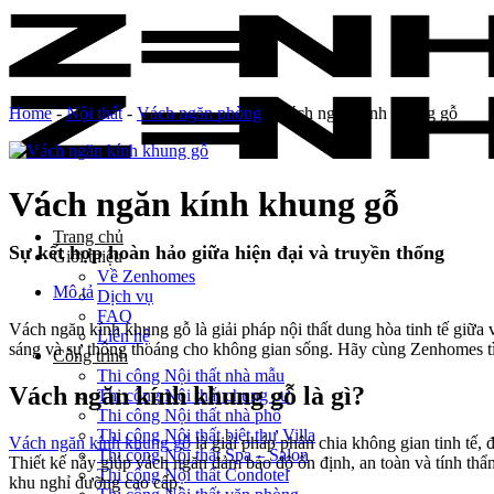
Skip
to
content
Home
-
Nội thất
-
Vách ngăn phòng
-
Vách ngăn kính khung gỗ
Vách ngăn kính khung gỗ
Trang chủ
Sự kết hợp hoàn hảo giữa hiện đại và truyền thống
Giới thiệu
Về Zenhomes
Mô tả
Dịch vụ
FAQ
Vách ngăn kính khung gỗ là giải pháp nội thất dung hòa tinh tế giữa 
Liên hệ
sáng và sự thông thoáng cho không gian sống. Hãy cùng Zenhomes tìm 
Công trình
Thi công Nội thất nhà mẫu
Vách ngăn kính khung gỗ là gì?
Thi công Nội thất chung cư
Thi công Nội thất nhà phố
Thi công Nội thất biệt thự Villa
Vách ngăn kính khung gỗ
là giải pháp phân chia không gian tinh tế,
Thi công Nội thất Spa – Salon
Thiết kế này giúp vách ngăn đảm bảo độ ổn định, an toàn và tính thẩ
Thi công Nội thất Condotel
khu nghỉ dưỡng cao cấp.