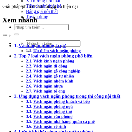
Xu hướng nội thất
Tiêu chuẩn thiết kế
Giải pháp phân chia không gian hiện đại
Bảng giá nội thất
Tuyển dụng
Xem nhanh
Tìm
kiếm:
Tìm
Vách ngăn phòng là gì?
kiếm:
Ưu điểm vách ngăn phòng
Top 7 loại vách ngăn phòng phổ biến
Vách kính ngăn phòng
Vách ngăn di động
Vách ngăn gỗ công nghiệp
Vách ngăn gỗ tự nhiên
Vách ngăn nhôm kính
Vách ngăn nhựa
Vách ngăn tổ ong
Ứng dụng vách ngăn phòng trong thi công nội thất
Vách ngăn phòng khách và bếp
Vách ngăn phòng ngủ
Vách ngăn phòng thờ
Vách ngăn văn phòng
Vách ngăn nhà hàng, quán cà phê
Vách ngăn vệ sinh
Lưu ý khi lựa chọn vách ngăn phòng