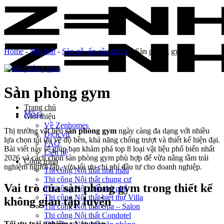
Skip
to
content
Home
-
Nội thất
-
Sàn gỗ, ốp cầu thang
-
Sàn phòng gym
Sàn phòng gym
Trang chủ
Mô tả
Giới thiệu
Về Zenhomes
Thị trường vật liệu
sàn phòng gym
ngày càng đa dạng với nhiều
Dịch vụ
lựa chọn tối ưu về độ bền, khả năng chống trượt và thiết kế hiện đại.
FAQ
Bài viết này sẽ giúp bạn khám phá top 8 loại vật liệu phổ biến nhất
Liên hệ
2026 và cách chọn sàn phòng gym phù hợp để vừa nâng tầm trải
Công trình
nghiệm người tập, vừa tối ưu chi phí đầu tư cho doanh nghiệp.
Thi công Nội thất nhà mẫu
Thi công Nội thất chung cư
Vai trò của sàn phòng gym trong thiết kế
Thi công Nội thất nhà phố
Thi công Nội thất biệt thự Villa
không gian tập luyện
Thi công Nội thất Spa – Salon
Thi công Nội thất Condotel
Tối ưu trải nghiệm và an toàn