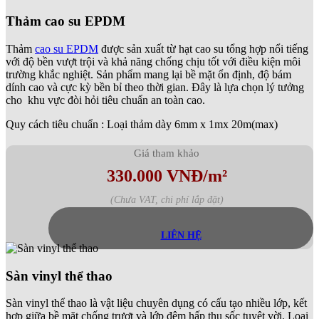
Thảm cao su EPDM
Thảm
cao su EPDM
được sản xuất từ hạt cao su tổng hợp nổi tiếng
với độ bền vượt trội và khả năng chống chịu tốt với điều kiện môi
trường khắc nghiệt. Sản phẩm mang lại bề mặt ổn định, độ bám
dính cao và cực kỳ bền bỉ theo thời gian. Đây là lựa chọn lý tưởng
cho khu vực đòi hỏi tiêu chuẩn an toàn cao.
Quy cách tiêu chuẩn : Loại thảm dày 6mm x 1mx 20m(max)
Giá tham khảo
330.000 VNĐ/m²
(Chưa VAT, chi phí lắp đặt)
LIÊN HỆ
Sàn vinyl thể thao
Sàn vinyl thể thao là vật liệu chuyên dụng có cấu tạo nhiều lớp, kết
hợp giữa bề mặt chống trượt và lớp đệm hấp thụ sốc tuyệt vời. Loại