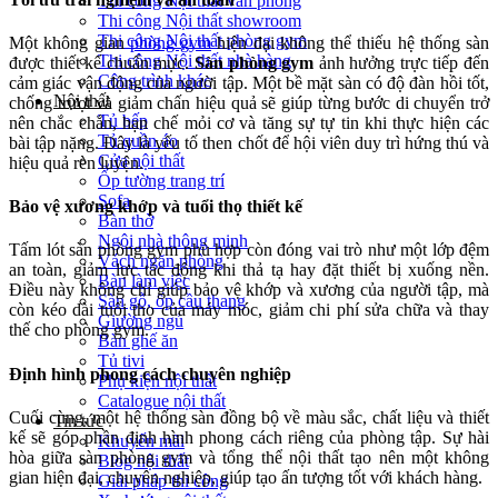
Thi công Nội thất văn phòng
Thi công Nội thất showroom
Thi công Nội thất phòng gym
Một không gian
phòng gym
hiện đại không thể thiếu hệ thống sàn
Thi công Nội thất nhà hàng
được thiết kế chuẩn mực.
Sàn phòng gym
ảnh hưởng trực tiếp đến
Công trình khác
cảm giác vận động của người tập. Một bề mặt sàn có độ đàn hồi tốt,
Nội thất
chống trượt và giảm chấn hiệu quả sẽ giúp từng bước di chuyển trở
Tủ bếp
nên chắc chắn, hạn chế mỏi cơ và tăng sự tự tin khi thực hiện các
Tủ quần áo
bài tập nặng. Đây là yếu tố then chốt để hội viên duy trì hứng thú và
Cửa nội thất
hiệu quả rèn luyện.
Ốp tường trang trí
Sofa
Bảo vệ xương khớp và tuổi thọ thiết kế
Bàn thờ
Ngôi nhà thông minh
Tấm lót sàn phòng gym phù hợp còn đóng vai trò như một lớp đệm
Vách ngăn phòng
an toàn, giảm lực tác động khi thả tạ hay đặt thiết bị xuống nền.
Bàn làm việc
Điều này không chỉ giúp bảo vệ khớp và xương của người tập, mà
Sàn gỗ, ốp cầu thang
còn kéo dài tuổi thọ của máy móc, giảm chi phí sửa chữa và thay
Giường ngủ
thế cho phòng gym.
Bàn ghế ăn
Tủ tivi
Định hình phong cách chuyên nghiệp
Phụ kiện nội thất
Catalogue nội thất
Cuối cùng, một hệ thống sàn đồng bộ về màu sắc, chất liệu và thiết
Tin tức
kế sẽ góp phần định hình phong cách riêng của phòng tập. Sự hài
Khuyến mãi
hòa giữa sàn phòng gym và tổng thể nội thất tạo nên một không
Blog nội thất
gian hiện đại, chuyên nghiệp, giúp tạo ấn tượng tốt với khách hàng.
Giải pháp thi công