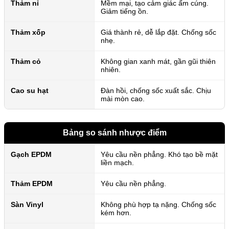
Thảm nỉ
Mềm mại, tạo cảm giác ấm cúng.
Giảm tiếng ồn.
Thảm xốp
Giá thành rẻ, dễ lắp đặt. Chống sốc
nhẹ.
Thảm cỏ
Không gian xanh mát, gần gũi thiên
nhiên.
Cao su hạt
Đàn hồi, chống sốc xuất sắc. Chịu
mài mòn cao.
Bảng so sánh nhược điểm
Gạch EPDM
Yêu cầu nền phẳng. Khó tạo bề mặt
liền mạch.
Thảm EPDM
Yêu cầu nền phẳng.
Sàn Vinyl
Không phù hợp tạ nặng. Chống sốc
kém hơn.