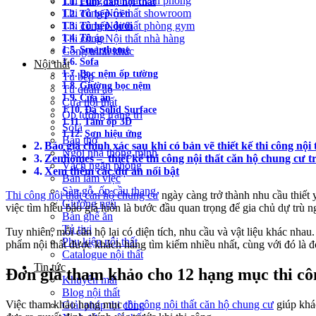
Thi công Nội thất văn phòng
Film dán nội thất
Thi công Nội thất showroom
Tủ bếp trên
Tủ bếp dưới
Thi công Nội thất phòng gym
Tủ áo
Thi công Nội thất nhà hàng
Smarthome
Công trình khác
Sofa
Nội thất
Bọc nệm ốp tường
Tủ bếp
Giường bọc nệm
Tủ quần áo
Cửa ẩn
Cửa nội thất
Đá Solid Surface
Ốp tường trang trí
Tấm ốp 3D
Sofa
Sơn hiệu ứng
Bàn thờ
Báo giá chính xác sau khi có bản vẽ thiết kế thi công nội
Ngôi nhà thông minh
Zenhomes – thiết kế thi công nội thất căn hộ chung cư t
Vách ngăn phòng
Xem thêm các dự án nổi bật
Bàn làm việc
Sàn gỗ, ốp cầu thang
Thi công nội thất căn hộ chung cư
ngày càng trở thành nhu cầu thiết 
Giường ngủ
việc tìm hiểu báo giá luôn là bước đầu quan trọng để gia chủ dự trù n
Bàn ghế ăn
Tủ tivi
Tuy nhiên, mỗi căn hộ lại có diện tích, nhu cầu và vật liệu khác nha
Phụ kiện nội thất
phẩm nội thất được khách hàng tìm kiếm nhiều nhất, cùng với đó là đ
Catalogue nội thất
Tin tức
Đơn giá tham khảo cho 12 hạng mục thi côn
Khuyến mãi
Blog nội thất
Việc tham khảo hạng mục
thi công nội thất căn hộ chung cư
giúp khá
Giải pháp thi công