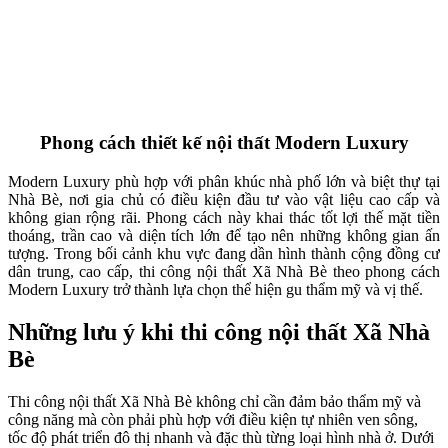
biệt thự tại Nhà Bè có mặt tiền thoáng, sân trước hoặc khoảng
lùi. Thi công nên khai thác tối đa cửa kính, giếng trời và bố trí
không gian mở để giảm cảm giác bí bách và tiết kiệm năng
lượng.
Thi công đồng bộ từ thiết kế đến sản xuất: Việc thống nhất
giữa bản vẽ và xưởng sản xuất giúp hạn chế phát sinh chi phí,
tránh sai lệch kích thước và đảm bảo tiến độ bàn giao. Điều
này đặc biệt quan trọng khi thi công nội thất Xã Nhà Bè cho
các căn hộ hoặc nhà trong khu đô thị mới.
Dự trù ngân sách và tiến độ rõ ràng: Nhà Bè đang phát triển
nhanh, giá vật liệu và nhân công có thể biến động. Gia chủ
nên làm việc với đơn vị thi công có báo giá minh bạch, hợp
đồng rõ ràng và cam kết bảo hành để đảm bảo an tâm lâu dài.
LIÊN HỆ TƯ VẤN
Bạn đang có nhu cầu tìm hiểu về sản phẩm, hãy để các
chuyên gia Zenhomes hỗ trợ