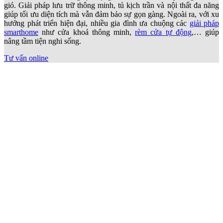
gió. Giải pháp lưu trữ thông minh, tủ kịch trần và nội thất đa năng
giúp tối ưu diện tích mà vẫn đảm bảo sự gọn gàng. Ngoài ra, với xu
hướng phát triển hiện đại, nhiều gia đình ưa chuộng các
giải pháp
smarthome
như cửa khoá thông minh,
rèm cửa tự động
,… giúp
nâng tầm tiện nghi sống.
Tư vấn online
Thi công nội thất biệt thự ven sông Xã Nhà Bè
Biệt thự tại Nhà Bè có lợi thế diện tích rộng, nhiều căn gần sông
hoặc nằm trong khu đô thị mới nên đề cao tính riêng tư và không
gian xanh. Thi công nội thất Xã Nhà Bè được bố trí theo từng khu
chức năng rõ ràng. Phòng khách lớn tách biệt,
tủ bếp
có đảo trung
tâm, phòng ngủ master tích hợp
phòng thay đồ
và nhà vệ sinh riêng.
Thiết kế thường ưu tiên cửa kính lớn, kết nối sân vườn, hồ bơi hoặc