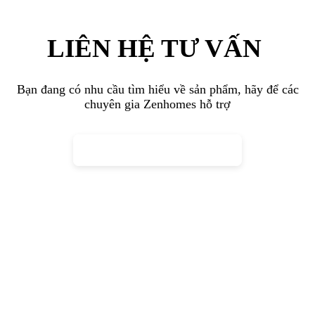
Zenhomes – Đơn vị thi công nội thất Xã
Nhà Bè uy tín
Giữa tốc độ phát triển mạnh mẽ, lựa chọn một đơn vị thi công nội
thất uy tín tại Xã Nhà Bè không chỉ giúp bạn hoàn thiện không gian
sống đúng tiến độ mà còn đảm bảo chất lượng bền vững theo thời
gian. Nếu bạn đang tìm kiếm một đơn vị
thi công nội thất Xã Nhà
Bè
trọn gói, minh bạch và tận tâm, hãy liên hệ Zenhomes để được
tư vấn và khảo sát tận nơi. Chúng tôi sở hữu xưởng sản xuất riêng,
đội ngũ giàu kinh nghiệm và quy trình thi công đồng bộ.
Zenhomes