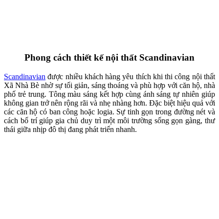
Modern Luxury phù hợp với phân khúc nhà phố lớn và biệt thự tại
Nhà Bè, nơi gia chủ có điều kiện đầu tư vào vật liệu cao cấp và
không gian rộng rãi. Phong cách này khai thác tốt lợi thế mặt tiền
thoáng, trần cao và diện tích lớn để tạo nên những không gian ấn
tượng. Trong bối cảnh khu vực đang dần hình thành cộng đồng cư
dân trung, cao cấp, thi công nội thất Xã Nhà Bè theo phong cách
Modern Luxury trở thành lựa chọn thể hiện gu thẩm mỹ và vị thế.
Những lưu ý khi thi công nội thất Xã Nhà
Bè
Thi công nội thất Xã Nhà Bè không chỉ cần đảm bảo thẩm mỹ và
công năng mà còn phải phù hợp với điều kiện tự nhiên ven sông,
tốc độ phát triển đô thị nhanh và đặc thù từng loại hình nhà ở. Dưới
đây là những yếu tố quan trọng gia chủ cần lưu ý trước khi bắt đầu
triển khai.
Ưu tiên vật liệu chống ẩm, bền bỉ với khí hậu khu Nam: Thi
công nội thất Xã Nhà Bè có độ ẩm cao do gần sông. Vì vậy
nên sử dụng MDF chống ẩm, gỗ đã xử lý kỹ, phụ kiện inox
hoặc chống gỉ. Điều này giúp tăng tuổi thọ nội thất và hạn
chế cong vênh, ẩm mốc về lâu dài.
Tận dụng ánh sáng và thông gió tự nhiên: Nhiều nhà phố và