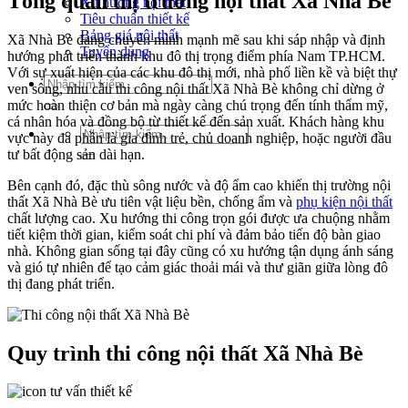
Tổng quan thị trường nội thất Xã Nhà Bè
Xu hướng nội thất
Tiêu chuẩn thiết kế
Bảng giá nội thất
Xã Nhà Bè đang chuyển mình mạnh mẽ sau khi sáp nhập và định
Tuyển dụng
hướng phát triển thành khu đô thị trọng điểm phía Nam TP.HCM.
Với sự xuất hiện của các khu đô thị mới, nhà phố liền kề và biệt thự
Tìm
ven sông, nhu cầu thi công nội thất Xã Nhà Bè không chỉ dừng ở
kiếm:
mức hoàn thiện cơ bản mà ngày càng chú trọng đến tính thẩm mỹ,
cá nhân hóa và đồng bộ từ thiết kế đến sản xuất. Khách hàng khu
Tìm
vực này đa phần là gia đình trẻ, chủ doanh nghiệp, hoặc người đầu
kiếm:
tư bất động sản dài hạn.
Bên cạnh đó, đặc thù sông nước và độ ẩm cao khiến thị trường nội
thất Xã Nhà Bè ưu tiên vật liệu bền, chống ẩm và
phụ kiện nội thất
chất lượng cao. Xu hướng thi công trọn gói được ưa chuộng nhằm
tiết kiệm thời gian, kiểm soát chi phí và đảm bảo tiến độ bàn giao
nhà. Không gian sống tại đây cũng có xu hướng tận dụng ánh sáng
và gió tự nhiên để tạo cảm giác thoải mái và thư giãn giữa lòng đô
thị đang phát triển.
Quy trình thi công nội thất Xã Nhà Bè