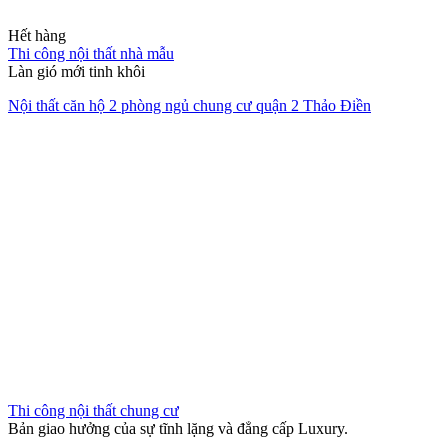
gói
Chúng tôi đồng hành cùng bạn từ ý tưởng sơ khai đến khi chìa khóa
trao tay, mang lại sự tiện nghi và thẩm mỹ bền vững.
XEM HỒ SƠ NĂNG LỰC