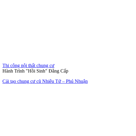
Thiết kế thi công nội thất văn phòng The Address
Hết hàng
Thi công nội thất nhà mẫu
Làn gió mới tinh khôi
Nội thất căn hộ 2 phòng ngủ chung cư quận 2 Thảo Điền