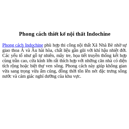
Scandinavian
được nhiều khách hàng yêu thích khi thi công nội thất
Xã Nhà Bè nhờ sự tối giản, sáng thoáng và phù hợp với căn hộ, nhà
phố trẻ trung. Tông màu sáng kết hợp cùng ánh sáng tự nhiên giúp
không gian trở nên rộng rãi và nhẹ nhàng hơn. Đặc biệt hiệu quả với
các căn hộ có ban công hoặc logia. Sự tinh gọn trong đường nét và
cách bố trí giúp gia chủ duy trì một môi trường sống gọn gàng, thư
thái giữa nhịp đô thị đang phát triển nhanh.
Phong cách thiết kế nội thất Modern Luxury