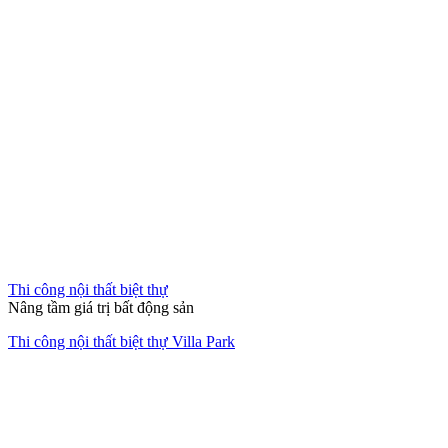
Thi công nội thất chung cư
Hành Trình "Hồi Sinh" Đẳng Cấp
Cải tạo chung cư cũ Nhiêu Tứ – Phú Nhuận
Thi công nội thất văn phòng
Không gian làm việc xanh giữa lòng đô thị