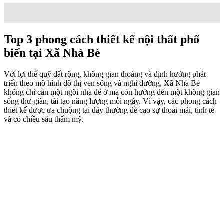
Phong cách Indochine
phù hợp thi công nội thất Xã Nhà Bè nhờ sự
giao thoa Á và Âu hài hòa, chất liệu gần gũi với khí hậu nhiệt đới.
Các yếu tố như gỗ tự nhiên, mây tre, họa tiết truyền thống kết hợp
cùng trần cao, cửa kính lớn rất thích hợp với những căn nhà có diện
tích rộng hoặc biệt thự ven sông. Phong cách này giúp không gian
vừa sang trọng vừa ấm cúng, đồng thời tôn lên nét đặc trưng sông
nước và cảm giác nghỉ dưỡng của khu vực.
Phong cách thiết kế nội thất Scandinavian