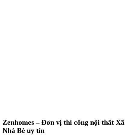
cam kết tối ưu mọi nguồn lực từ chi phí, thời gian đến nhân công,
mang đến giải pháp phù hợp nhất cho từng loại hình nhà ở tại Nhà
Bè.
Vui lòng tham khảo một số công trình thực hiện dưới đây. Nếu có
nhu cầu, quý khách vui lòng liên hệ với chúng tôi qua hotline
079.211.0101.
Xem thêm các dự án nổi bật
Mỗi công trình là một bài toán riêng biệt được Zenhomes giải mã
bằng sự tận tâm và quy trình thực thi minh bạch.