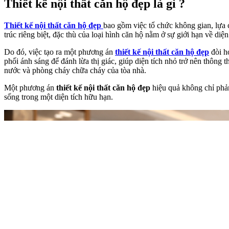
Thiết kế nội thất căn hộ đẹp là gì ?
Thiết kế nội thất căn hộ đẹp
bao gồm việc tổ chức không gian, lựa c
trúc riêng biệt, đặc thù của loại hình căn hộ nằm ở sự giới hạn về diệ
Do đó, việc tạo ra một phương án
thiết kế nội thất căn hộ đẹp
đòi hỏ
phối ánh sáng để đánh lừa thị giác, giúp diện tích nhỏ trở nên thông 
nước và phòng cháy chữa cháy của tòa nhà.
Một phương án
thiết kế nội thất căn hộ đẹp
hiệu quả không chỉ phản
sống trong một diện tích hữu hạn.